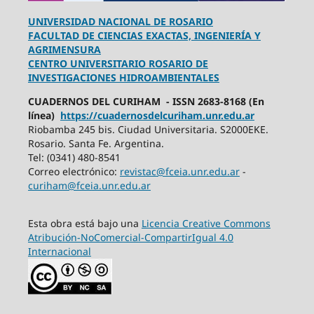
UNIVERSIDAD NACIONAL DE ROSARIO
FACULTAD DE CIENCIAS EXACTAS, INGENIERÍA Y
AGRIMENSURA
CENTRO UNIVERSITARIO ROSARIO DE
INVESTIGACIONES HIDROAMBIENTALES
CUADERNOS DEL CURIHAM - ISSN 2683-8168 (En
línea)
https://cuadernosdelcuriham.unr.edu.ar
Riobamba 245 bis. Ciudad Universitaria. S2000EKE.
Rosario. Santa Fe. Argentina.
Tel: (0341) 480-8541
Correo electrónico:
revistac@fceia.unr.edu.ar
-
curiham@fceia.unr.edu.ar
Esta obra está bajo una
Licencia Creative Commons
Atribución-NoComercial-CompartirIgual 4.0
Internacional