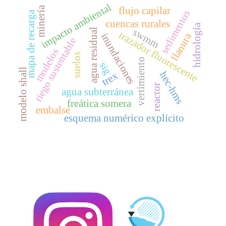
impacto ambiental
minería
flujo capilar
sedimentos
mapa de recarga
cuencas rurales
hidrología
swmm
agua residual
trazador fluorescente
llanura
inundaciones
riego sustentable
modelos
suelos
vertimiento
sig
modelo shall
hec-hms
trex
reactor
agua subterránea
freática somera
embalse
esquema numérico explícito