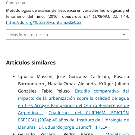
Cómo citar
Metodologías de análisis de frecuencia en variables hidrológicas y el
fenómeno del niño. (2016).
Cuadernos del CURIHAM
,
22
, 1-14.
https://doi.org/10.35305/curiham.v22i0.22
Más formatos de cita
Artículos similares
Ignacio Masson, José Gonzalez Castelain, Rosario
Barranquero , Natalia Othax, Alejandra Krüger, Juliana
González, Fabio Peluso,
Estudio comparativo del
impacto de la urbanización sobre la calidad de agua
en Tres Arroyos Pampeanos del Centro Bonaerense de
Argentina
,
Cuadernos del CURIHAM: EDICIÓN
ESPECIAL (2024): 40 años del Instituto de Hidrología de
Llanuras "Dr. Eduardo Jorge Usunoff" (IHLLA)
Gerardo Riccardi, Pedro Basile ,
Modelación