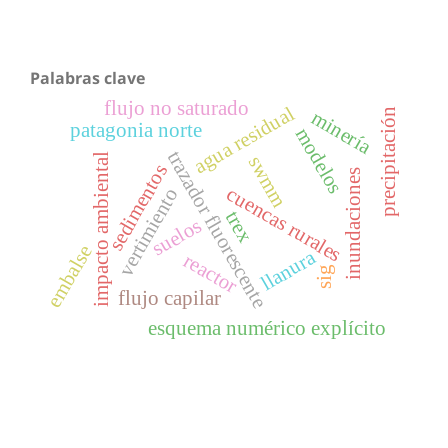
Palabras clave
flujo no saturado
agua residual
precipitación
minería
patagonia norte
modelos
trazador fluorescente
impacto ambiental
swmm
sedimentos
inundaciones
cuencas rurales
vertimiento
trex
suelos
embalse
llanura
reactor
sig
flujo capilar
esquema numérico explícito