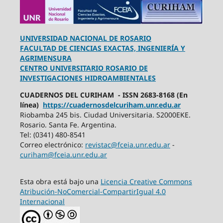
UNIVERSIDAD NACIONAL DE ROSARIO
FACULTAD DE CIENCIAS EXACTAS, INGENIERÍA Y
AGRIMENSURA
CENTRO UNIVERSITARIO ROSARIO DE
INVESTIGACIONES HIDROAMBIENTALES
CUADERNOS DEL CURIHAM - ISSN 2683-8168 (En
línea)
https://cuadernosdelcuriham.unr.edu.ar
Riobamba 245 bis. Ciudad Universitaria. S2000EKE.
Rosario. Santa Fe. Argentina.
Tel: (0341) 480-8541
Correo electrónico:
revistac@fceia.unr.edu.ar
-
curiham@fceia.unr.edu.ar
Esta obra está bajo una
Licencia Creative Commons
Atribución-NoComercial-CompartirIgual 4.0
Internacional