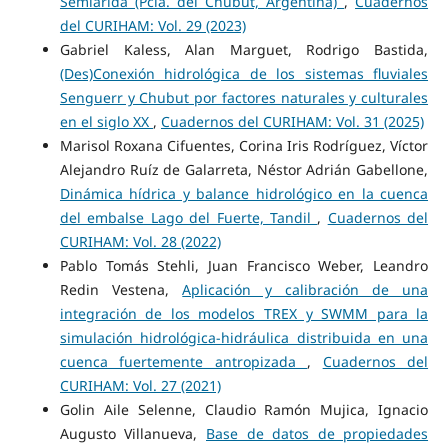
Semiárida (Pcia. del Chubut, Argentina)
,
Cuadernos
del CURIHAM: Vol. 29 (2023)
Gabriel Kaless, Alan Marguet, Rodrigo Bastida,
(Des)Conexión hidrológica de los sistemas fluviales
Senguerr y Chubut por factores naturales y culturales
en el siglo XX
,
Cuadernos del CURIHAM: Vol. 31 (2025)
Marisol Roxana Cifuentes, Corina Iris Rodríguez, Víctor
Alejandro Ruíz de Galarreta, Néstor Adrián Gabellone,
Dinámica hídrica y balance hidrológico en la cuenca
del embalse Lago del Fuerte, Tandil
,
Cuadernos del
CURIHAM: Vol. 28 (2022)
Pablo Tomás Stehli, Juan Francisco Weber, Leandro
Redin Vestena,
Aplicación y calibración de una
integración de los modelos TREX y SWMM para la
simulación hidrológica-hidráulica distribuida en una
cuenca fuertemente antropizada
,
Cuadernos del
CURIHAM: Vol. 27 (2021)
Golin Aile Selenne, Claudio Ramón Mujica, Ignacio
Augusto Villanueva,
Base de datos de propiedades