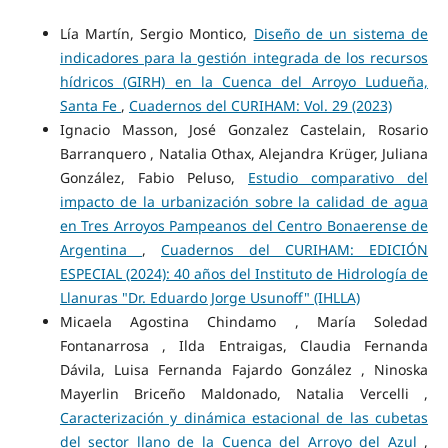
Lía Martín, Sergio Montico,
Diseño de un sistema de
indicadores para la gestión integrada de los recursos
hídricos (GIRH) en la Cuenca del Arroyo Ludueña,
Santa Fe
,
Cuadernos del CURIHAM: Vol. 29 (2023)
Ignacio Masson, José Gonzalez Castelain, Rosario
Barranquero , Natalia Othax, Alejandra Krüger, Juliana
González, Fabio Peluso,
Estudio comparativo del
impacto de la urbanización sobre la calidad de agua
en Tres Arroyos Pampeanos del Centro Bonaerense de
Argentina
,
Cuadernos del CURIHAM: EDICIÓN
ESPECIAL (2024): 40 años del Instituto de Hidrología de
Llanuras "Dr. Eduardo Jorge Usunoff" (IHLLA)
Micaela Agostina Chindamo , María Soledad
Fontanarrosa , Ilda Entraigas, Claudia Fernanda
Dávila, Luisa Fernanda Fajardo González , Ninoska
Mayerlin Briceño Maldonado, Natalia Vercelli ,
Caracterización y dinámica estacional de las cubetas
del sector llano de la Cuenca del Arroyo del Azul
,