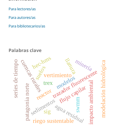
Para lectores/as
Para autores/as
Para bibliotecarios/as
Palabras clave
hec-hms
llanura
minería
cuencas rurales
series de tiempo
modelación hidrológica
suelos
trazador fluorescente
vertimiento
modelos
trex
impacto ambiental
patagonia norte
flujo capilar
reactor
swmm
sedimentos
agua residual
sig
riego sustentable