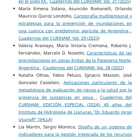
en el siglo XX
,
Cuadernos del CURIHAM: Vol. 31 (2025)
María Ximena Solana, Asunción Romanelli, Orlando
Mauricio Quiroz Londoño,
Cartografía multitemporal y
estrategias para la prevención de inundaciones en
una cuenca con predominio agrícola de Argentina
,
Cuadernos del CURIHAM: Vol. 29 (2023)
Valeria Aramayo, María Victoria Cremona, Roberto J.
Fernández, Marcelo D. Nosetto,
Características de las
precipitaciones en zonas áridas de la Patagonia Norte,
Argentina
,
Cuadernos del CURIHAM: Vol. 28 (2022)
Natalia Othax, Fabio Peluso, Ignacio Masson, José
Gonzalez Castelain,
Aplicaciones particulares de la
metodología de evaluación de riesgo a la salud por la
presencia de sustancias en agua
,
Cuadernos del
CURIHAM: EDICIÓN ESPECIAL (2024): 40 años del
Instituto de Hidrología de Llanuras "Dr. Eduardo Jorge
Usunoff" (IHLLA)
Lía Martín, Sergio Montico,
Diseño de un sistema de
indicadores para la gestión integrada de los recursos