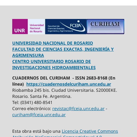
UNIVERSIDAD NACIONAL DE ROSARIO
FACULTAD DE CIENCIAS EXACTAS, INGENIERÍA Y
AGRIMENSURA
CENTRO UNIVERSITARIO ROSARIO DE
INVESTIGACIONES HIDROAMBIENTALES
CUADERNOS DEL CURIHAM - ISSN 2683-8168 (En
línea)
https://cuadernosdelcuriham.unr.edu.ar
Riobamba 245 bis. Ciudad Universitaria. S2000EKE.
Rosario. Santa Fe. Argentina.
Tel: (0341) 480-8541
Correo electrónico:
revistac@fceia.unr.edu.ar
-
curiham@fceia.unr.edu.ar
Esta obra está bajo una
Licencia Creative Commons