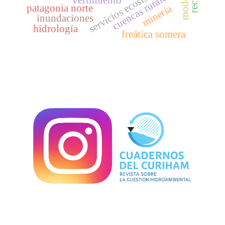
servicios ecosistémicos
cuencas rurales
patagonia norte
minería
inundaciones
hidrología
freática somera