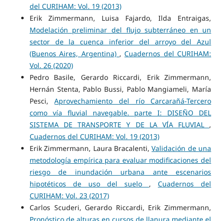
del CURIHAM: Vol. 19 (2013)
Erik Zimmermann, Luisa Fajardo, Ilda Entraigas,
Modelación preliminar del flujo subterráneo en un
sector de la cuenca inferior del arroyo del Azul
(Buenos Aires, Argentina)
,
Cuadernos del CURIHAM:
Vol. 26 (2020)
Pedro Basile, Gerardo Riccardi, Erik Zimmermann,
Hernán Stenta, Pablo Bussi, Pablo Mangiameli, María
Pesci,
Aprovechamiento del río Carcarañá-Tercero
como vía fluvial navegable. parte I: DISEÑO DEL
SISTEMA DE TRANSPORTE Y DE LA VÍA FLUVIAL
,
Cuadernos del CURIHAM: Vol. 19 (2013)
Erik Zimmermann, Laura Bracalenti,
Validación de una
metodología empírica para evaluar modificaciones del
riesgo de inundación urbana ante escenarios
hipotéticos de uso del suelo
,
Cuadernos del
CURIHAM: Vol. 23 (2017)
Carlos Scuderi, Gerardo Riccardi, Erik Zimmermann,
Pronóstico de alturas en cursos de llanura mediante el