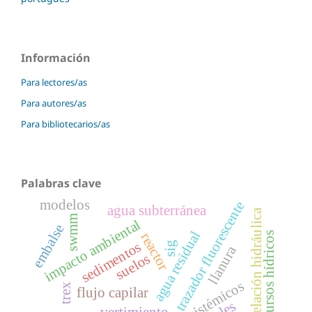
Información
Para lectores/as
Para autores/as
Para bibliotecarios/as
Palabras clave
modelos
trazador fluorescente
agua subterránea
modelación hidráulica
swmm
impacto ambiental
embalse
agua residual
recursos hídricos
reactor
sedimentos
sig
llanura
suelos
trex
flujo capilar
vertimiento