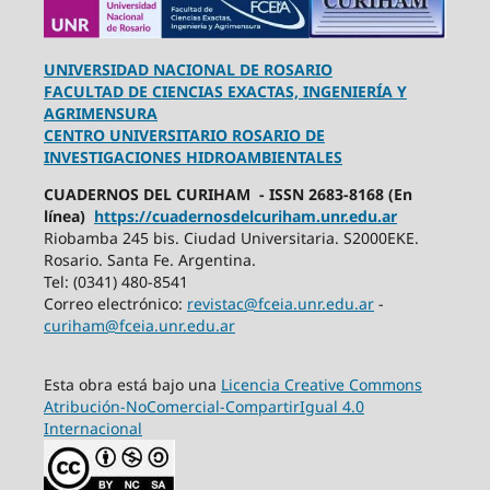
UNIVERSIDAD NACIONAL DE ROSARIO
FACULTAD DE CIENCIAS EXACTAS, INGENIERÍA Y
AGRIMENSURA
CENTRO UNIVERSITARIO ROSARIO DE
INVESTIGACIONES HIDROAMBIENTALES
CUADERNOS DEL CURIHAM - ISSN 2683-8168 (En
línea)
https://cuadernosdelcuriham.unr.edu.ar
Riobamba 245 bis. Ciudad Universitaria. S2000EKE.
Rosario. Santa Fe. Argentina.
Tel: (0341) 480-8541
Correo electrónico:
revistac@fceia.unr.edu.ar
-
curiham@fceia.unr.edu.ar
Esta obra está bajo una
Licencia Creative Commons
Atribución-NoComercial-CompartirIgual 4.0
Internacional