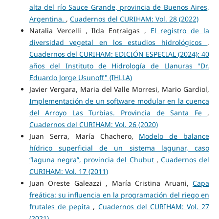
alta del río Sauce Grande, provincia de Buenos Aires,
Argentina.
,
Cuadernos del CURIHAM: Vol. 28 (2022)
Natalia Vercelli , Ilda Entraigas ,
El registro de la
diversidad vegetal en los estudios hidrológicos
,
Cuadernos del CURIHAM: EDICIÓN ESPECIAL (2024): 40
años del Instituto de Hidrología de Llanuras "Dr.
Eduardo Jorge Usunoff" (IHLLA)
Javier Vergara, Maria del Valle Morresi, Mario Gardiol,
Implementación de un software modular en la cuenca
del Arroyo Las Turbias. Provincia de Santa Fe
,
Cuadernos del CURIHAM: Vol. 26 (2020)
Juan Serra, María Chachero,
Modelo de balance
hídrico superficial de un sistema lagunar, caso
“laguna negra”, provincia del Chubut
,
Cuadernos del
CURIHAM: Vol. 17 (2011)
Juan Oreste Galeazzi , María Cristina Aruani,
Capa
freática: su influencia en la programación del riego en
frutales de pepita
,
Cuadernos del CURIHAM: Vol. 27
(2021)