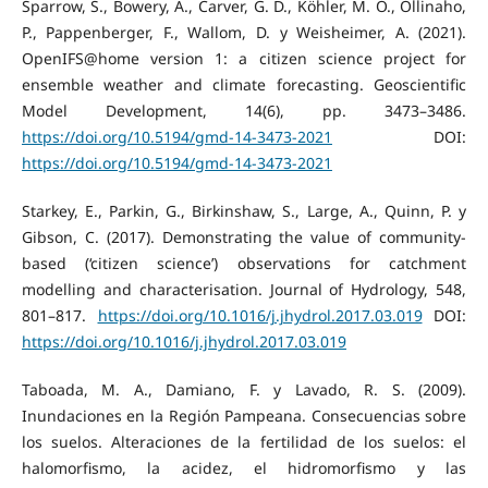
Sparrow, S., Bowery, A., Carver, G. D., Köhler, M. O., Ollinaho,
P., Pappenberger, F., Wallom, D. y Weisheimer, A. (2021).
OpenIFS@home version 1: a citizen science project for
ensemble weather and climate forecasting. Geoscientific
Model Development, 14(6), pp. 3473–3486.
https://doi.org/10.5194/gmd-14-3473-2021
DOI:
https://doi.org/10.5194/gmd-14-3473-2021
Starkey, E., Parkin, G., Birkinshaw, S., Large, A., Quinn, P. y
Gibson, C. (2017). Demonstrating the value of community-
based (‘citizen science’) observations for catchment
modelling and characterisation. Journal of Hydrology, 548,
801–817.
https://doi.org/10.1016/j.jhydrol.2017.03.019
DOI:
https://doi.org/10.1016/j.jhydrol.2017.03.019
Taboada, M. A., Damiano, F. y Lavado, R. S. (2009).
Inundaciones en la Región Pampeana. Consecuencias sobre
los suelos. Alteraciones de la fertilidad de los suelos: el
halomorfismo, la acidez, el hidromorfismo y las