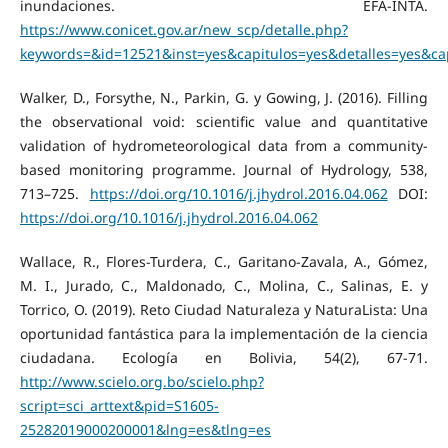
inundaciones. EFA-INTA.
https://www.conicet.gov.ar/new_scp/detalle.php?
keywords=&id=12521&inst=yes&capitulos=yes&detalles=yes&ca
Walker, D., Forsythe, N., Parkin, G. y Gowing, J. (2016). Filling
the observational void: scientific value and quantitative
validation of hydrometeorological data from a community-
based monitoring programme. Journal of Hydrology, 538,
713–725.
https://doi.org/10.1016/j.jhydrol.2016.04.062
DOI:
https://doi.org/10.1016/j.jhydrol.2016.04.062
Wallace, R., Flores-Turdera, C., Garitano-Zavala, A., Gómez,
M. I., Jurado, C., Maldonado, C., Molina, C., Salinas, E. y
Torrico, O. (2019). Reto Ciudad Naturaleza y NaturaLista: Una
oportunidad fantástica para la implementación de la ciencia
ciudadana. Ecología en Bolivia, 54(2), 67-71.
http://www.scielo.org.bo/scielo.php?
script=sci_arttext&pid=S1605-
25282019000200001&lng=es&tlng=es