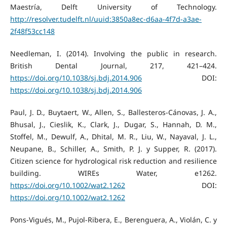
Maestría, Delft University of Technology.
http://resolver.tudelft.nl/uuid:3850a8ec-d6aa-4f7d-a3ae-
2f48f53cc148
Needleman, I. (2014). Involving the public in research.
British Dental Journal, 217, 421–424.
https://doi.org/10.1038/sj.bdj.2014.906
DOI:
https://doi.org/10.1038/sj.bdj.2014.906
Paul, J. D., Buytaert, W., Allen, S., Ballesteros-Cánovas, J. A.,
Bhusal, J., Cieslik, K., Clark, J., Dugar, S., Hannah, D. M.,
Stoffel, M., Dewulf, A., Dhital, M. R., Liu, W., Nayaval, J. L.,
Neupane, B., Schiller, A., Smith, P. J. y Supper, R. (2017).
Citizen science for hydrological risk reduction and resilience
building. WIREs Water, e1262.
https://doi.org/10.1002/wat2.1262
DOI:
https://doi.org/10.1002/wat2.1262
Pons-Vigués, M., Pujol-Ribera, E., Berenguera, A., Violán, C. y