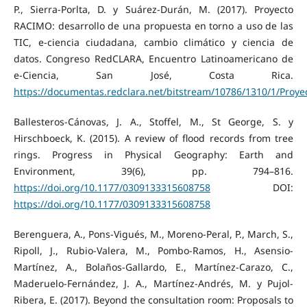
P., Sierra-Porlta, D. y Suárez-Durán, M. (2017). Proyecto
RACIMO: desarrollo de una propuesta en torno a uso de las
TIC, e-ciencia ciudadana, cambio climático y ciencia de
datos. Congreso RedCLARA, Encuentro Latinoamericano de
e-Ciencia, San José, Costa Rica.
https://documentas.redclara.net/bitstream/10786/1310/1/Pro
Ballesteros-Cánovas, J. A., Stoffel, M., St George, S. y
Hirschboeck, K. (2015). A review of flood records from tree
rings. Progress in Physical Geography: Earth and
Environment, 39(6), pp. 794–816.
https://doi.org/10.1177/0309133315608758
DOI:
https://doi.org/10.1177/0309133315608758
Berenguera, A., Pons-Vigués, M., Moreno-Peral, P., March, S.,
Ripoll, J., Rubio-Valera, M., Pombo-Ramos, H., Asensio-
Martínez, A., Bolaños-Gallardo, E., Martínez-Carazo, C.,
Maderuelo-Fernández, J. A., Martínez-Andrés, M. y Pujol-
Ribera, E. (2017). Beyond the consultation room: Proposals to