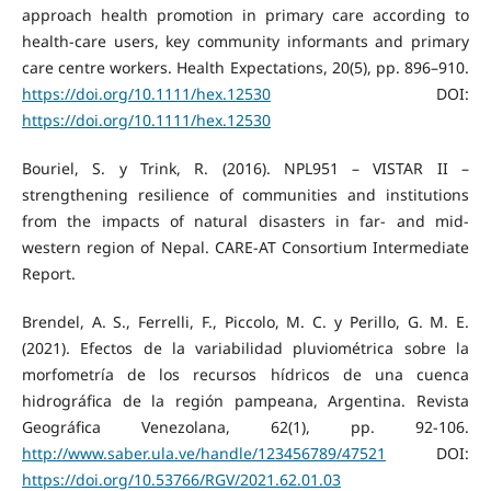
approach health promotion in primary care according to
health-care users, key community informants and primary
care centre workers. Health Expectations, 20(5), pp. 896–910.
https://doi.org/10.1111/hex.12530
DOI:
https://doi.org/10.1111/hex.12530
Bouriel, S. y Trink, R. (2016). NPL951 – VISTAR II –
strengthening resilience of communities and institutions
from the impacts of natural disasters in far- and mid-
western region of Nepal. CARE-AT Consortium Intermediate
Report.
Brendel, A. S., Ferrelli, F., Piccolo, M. C. y Perillo, G. M. E.
(2021). Efectos de la variabilidad pluviométrica sobre la
morfometría de los recursos hídricos de una cuenca
hidrográfica de la región pampeana, Argentina. Revista
Geográfica Venezolana, 62(1), pp. 92-106.
http://www.saber.ula.ve/handle/123456789/47521
DOI:
https://doi.org/10.53766/RGV/2021.62.01.03