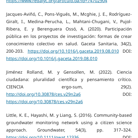
https://www.redalyc.org/articulo.oa?id=74702904
Jacques-Aviñó, C., Pons-Vigués, M., Mcghie, J. E., Rodríguez-
Giralt, I., Medina-Perucha, L., Mahtani-Chugani, V., Pujol-
Ribera, E. y Berenguera Ossó, A. (2020). Participación
pública en los proyectos de investigación: formas de crear
conocimiento colectivo en salud. Gaceta Sanitaria, 34(2),
200-203.
https://doi.org/10.1016/j.gaceta.2019.08.010
DOI:
https://doi.org/10.1016/j.gaceta.2019.08.010
Jiménez Rolland, M. y Gensollen, M. (2022). Ciencia
ciudadana: pluralidad científica y pensamiento crítico.
CIENCIA ergo-sum, 29(2).
http://doi.org/10.30878/ces.v29n2a6
DOI:
https://doi.org/10.30878/ces.v29n2a6
Little, K. E., Hayashi, M. y Liang, S. (2016). Community-based
groundwater monitoring network using a citizen science
approach. Groundwater, 54(3), pp. 317–324.
https://doi.org/10.1111/gwat.12336
DOI: