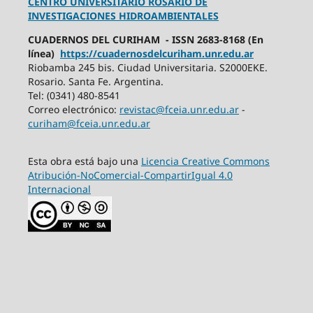
CENTRO UNIVERSITARIO ROSARIO DE
INVESTIGACIONES HIDROAMBIENTALES
CUADERNOS DEL CURIHAM - ISSN 2683-8168 (En
línea)
https://cuadernosdelcuriham.unr.edu.ar
Riobamba 245 bis. Ciudad Universitaria. S2000EKE.
Rosario. Santa Fe. Argentina.
Tel: (0341) 480-8541
Correo electrónico:
revistac@fceia.unr.edu.ar
-
curiham@fceia.unr.edu.ar
Esta obra está bajo una
Licencia Creative Commons
Atribución-NoComercial-CompartirIgual 4.0
Internacional