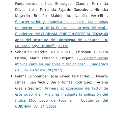
Fontanarrosa , Ilda Entraigas, Claudia Fernanda
Dávila, Luisa Fernanda Fajardo González , Ninoska
Mayerlin Briceño Maldonado, Natalia Vercelli ,
Caracterización y dinámica estacional de las cubetas
del sector llano de la Cuenca del Arroyo del Azul
,
Cuadernos del CURIHAM: EDICIÓN ESPECIAL (2024): 40
años del Instituto de Hidrología de Llanuras "Dr.
Eduardo Jorge Usunoff" (IHLLA)
Sebastián Marotta, Raúl Rivas , Christian Guevara
Ochoa, María Florencia Degano,
¿El determinismo
implica caos en variables hidrologicas?
,
Cuadernos
del CURIHAM: Vol. 28 (2022)
Fátima Schoninger, José Javier Fernandez , Alberto
Ismael Juan Vich , Darío Tomás Rodriguez , Ariana
Giselle Seufert ,
Primera aproximación del factor de
erosividad R en Misiones mediante la aplicación del
Índice Modificado de Fournier
,
Cuadernos del
CURIHAM: Vol. 31 (2025)