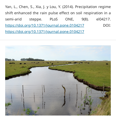
Yan, L., Chen, S., Xia, J. y Lou, Y. (2014). Precipitation regime
shift enhanced the rain pulse effect on soil respiration in a
semi-arid steppe. PLoS ONE, 9(8). el04217.
https://doi.org/10.1371/journal.pone.0104217
DOI:
https://doi.org/10.1371/journal.pone.0104217