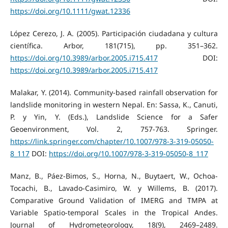
https://doi.org/10.1111/gwat.12336
López Cerezo, J. A. (2005). Participación ciudadana y cultura
científica. Arbor, 181(715), pp. 351–362.
https://doi.org/10.3989/arbor.2005.i715.417
DOI:
https://doi.org/10.3989/arbor.2005.i715.417
Malakar, Y. (2014). Community-based rainfall observation for
landslide monitoring in western Nepal. En: Sassa, K., Canuti,
P. y Yin, Y. (Eds.), Landslide Science for a Safer
Geoenvironment, Vol. 2, 757-763. Springer.
https://link.springer.com/chapter/10.1007/978-3-319-05050-
8_117
DOI:
https://doi.org/10.1007/978-3-319-05050-8_117
Manz, B., Páez-Bimos, S., Horna, N., Buytaert, W., Ochoa-
Tocachi, B., Lavado-Casimiro, W. y Willems, B. (2017).
Comparative Ground Validation of IMERG and TMPA at
Variable Spatio-temporal Scales in the Tropical Andes.
Journal of Hydrometeorology, 18(9), 2469–2489.