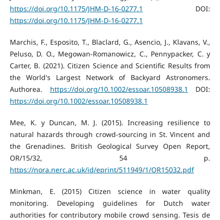
https://doi.org/10.1175/JHM-D-16-0277.1
DOI:
https://doi.org/10.1175/JHM-D-16-0277.1
Marchis, F., Esposito, T., Blaclard, G., Asencio, J., Klavans, V.,
Peluso, D. O., Megowan-Romanowicz, C., Pennypacker, C. y
Carter, B. (2021). Citizen Science and Scientific Results from
the World's Largest Network of Backyard Astronomers.
Authorea.
https://doi.org/10.1002/essoar.10508938.1
DOI:
https://doi.org/10.1002/essoar.10508938.1
Mee, K. y Duncan, M. J. (2015). Increasing resilience to
natural hazards through crowd-sourcing in St. Vincent and
the Grenadines. British Geological Survey Open Report,
OR/15/32, 54 p.
https://nora.nerc.ac.uk/id/eprint/511949/1/OR15032.pdf
Minkman, E. (2015) Citizen science in water quality
monitoring. Developing guidelines for Dutch water
authorities for contributory mobile crowd sensing. Tesis de