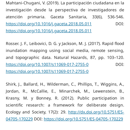
Mahtani-Chugani, V. (2019). La participación ciudadana en la
investigación desde la perspectiva de investigadores de
atención primaria. Gaceta Sanitaria, 33(6), 536-546.
https://doi.org/10.1016/j.gaceta.2018.05.011
DOI:
https://doi.org/10.1016/j.gaceta.2018.05.011
Rosser. J. F., Leibovici, D. G. y Jackson, M. J. (2017). Rapid flood
inundation mapping using social media, remote sensing,
and topographic data. Natural Hazards, 87, pp. 103–120.
https://doi.org/10.1007/s11069-017-2755-0
DOI:
https://doi.org/10.1007/s11069-017-2755-0
Shirk, J., Ballard, H., Wilderman, C., Phillips, T., Wiggins, A.,
Jordan, R., McCallie, E., Minarchek, M., Lewenstein, B.,
Krasny, M. y Bonney, R. (2012). Public participation in
scientific research: a framework for deliberate design.
Ecology and Society, 17(2): 29.
http://dx.doi.org/10.5751/ES-
04705-170229
DOI:
https://doi.org/10.5751/ES-04705-170229