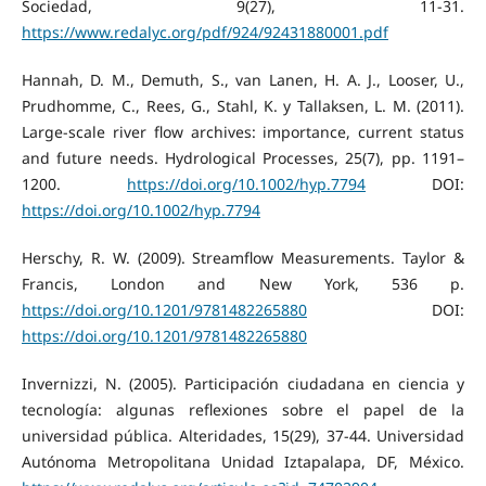
Sociedad, 9(27), 11-31.
https://www.redalyc.org/pdf/924/92431880001.pdf
Hannah, D. M., Demuth, S., van Lanen, H. A. J., Looser, U.,
Prudhomme, C., Rees, G., Stahl, K. y Tallaksen, L. M. (2011).
Large-scale river flow archives: importance, current status
and future needs. Hydrological Processes, 25(7), pp. 1191–
1200.
https://doi.org/10.1002/hyp.7794
DOI:
https://doi.org/10.1002/hyp.7794
Herschy, R. W. (2009). Streamflow Measurements. Taylor &
Francis, London and New York, 536 p.
https://doi.org/10.1201/9781482265880
DOI:
https://doi.org/10.1201/9781482265880
Invernizzi, N. (2005). Participación ciudadana en ciencia y
tecnología: algunas reflexiones sobre el papel de la
universidad pública. Alteridades, 15(29), 37-44. Universidad
Autónoma Metropolitana Unidad Iztapalapa, DF, México.