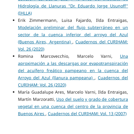
Hidrología de Llanuras "Dr. Eduardo Jorge Usunoff"
(IHLLA)
Erik Zimmermann, Luisa Fajardo, Ilda Entraigas,
Modelación preliminar del flujo subterráneo en un
sector de la cuenca inferior del arroyo del Azul
(Buenos Aires, Argentina)
,
Cuadernos del CURIHAM:
Vol. 26 (2020)
Romina Marcovecchio, Marcelo Varni,
Una
aproximación a las descargas por evapotranspiración
del acuífero freático pampeano en la cuenca del
Arroyo del Azul (llanura pampeana)
,
Cuadernos del
CURIHAM: Vol. 26 (2020)
María Guadalupe Ares, Marcelo Varni, Ilda Entraigas,
Martín Marzoratti,
Uso del suelo y grado de cobertura
vegetal en una cuenca del centro de la provincia de
Buenos Aires
,
Cuadernos del CURIHAM: Vol. 13 (2007)