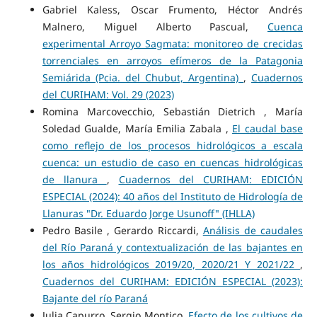
Gabriel Kaless, Oscar Frumento, Héctor Andrés
Malnero, Miguel Alberto Pascual,
Cuenca
experimental Arroyo Sagmata: monitoreo de crecidas
torrenciales en arroyos efímeros de la Patagonia
Semiárida (Pcia. del Chubut, Argentina)
,
Cuadernos
del CURIHAM: Vol. 29 (2023)
Romina Marcovecchio, Sebastián Dietrich , María
Soledad Gualde, María Emilia Zabala ,
El caudal base
como reflejo de los procesos hidrológicos a escala
cuenca: un estudio de caso en cuencas hidrológicas
de llanura
,
Cuadernos del CURIHAM: EDICIÓN
ESPECIAL (2024): 40 años del Instituto de Hidrología de
Llanuras "Dr. Eduardo Jorge Usunoff" (IHLLA)
Pedro Basile , Gerardo Riccardi,
Análisis de caudales
del Río Paraná y contextualización de las bajantes en
los años hidrológicos 2019/20, 2020/21 Y 2021/22
,
Cuadernos del CURIHAM: EDICIÓN ESPECIAL (2023):
Bajante del río Paraná
Julia Capurro, Sergio Montico,
Efecto de los cultivos de