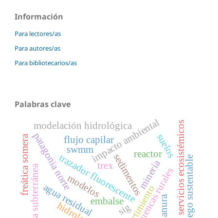
Información
Para lectores/as
Para autores/as
Para bibliotecarios/as
Palabras clave
impacto ambiental
servicios ecosistémicos
modelación hidrológica
patagonia norte
suelos
freática somera
flujo capilar
swmm
reactor
sedimentos
trazador fluorescente
riego sustentable
minería
trex
agua subterránea
cuencas rurales
modelos
agua residual
vertimiento
llanura
embalse
hidrología
sig