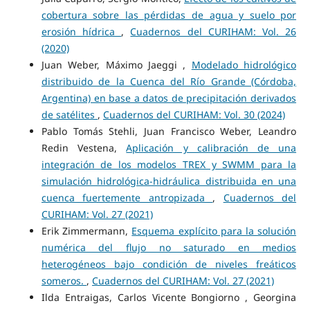
cobertura sobre las pérdidas de agua y suelo por
erosión hídrica
,
Cuadernos del CURIHAM: Vol. 26
(2020)
Juan Weber, Máximo Jaeggi ,
Modelado hidrológico
distribuido de la Cuenca del Río Grande (Córdoba,
Argentina) en base a datos de precipitación derivados
de satélites
,
Cuadernos del CURIHAM: Vol. 30 (2024)
Pablo Tomás Stehli, Juan Francisco Weber, Leandro
Redin Vestena,
Aplicación y calibración de una
integración de los modelos TREX y SWMM para la
simulación hidrológica-hidráulica distribuida en una
cuenca fuertemente antropizada
,
Cuadernos del
CURIHAM: Vol. 27 (2021)
Erik Zimmermann,
Esquema explícito para la solución
numérica del flujo no saturado en medios
heterogéneos bajo condición de niveles freáticos
someros.
,
Cuadernos del CURIHAM: Vol. 27 (2021)
Ilda Entraigas, Carlos Vicente Bongiorno , Georgina