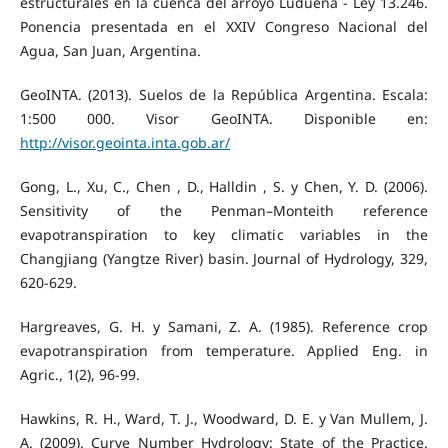
estructurales en la cuenca del arroyo Ludueña - Ley 13.246.
Ponencia presentada en el XXIV Congreso Nacional del
Agua, San Juan, Argentina.
GeoINTA. (2013). Suelos de la República Argentina. Escala:
1:500 000. Visor GeoINTA. Disponible en:
http://visor.geointa.inta.gob.ar/
Gong, L., Xu, C., Chen , D., Halldin , S. y Chen, Y. D. (2006).
Sensitivity of the Penman–Monteith reference
evapotranspiration to key climatic variables in the
Changjiang (Yangtze River) basin. Journal of Hydrology, 329,
620-629.
Hargreaves, G. H. y Samani, Z. A. (1985). Reference crop
evapotranspiration from temperature. Applied Eng. in
Agric., 1(2), 96-99.
Hawkins, R. H., Ward, T. J., Woodward, D. E. y Van Mullem, J.
A. (2009). Curve Number Hydrology: State of the Practice.