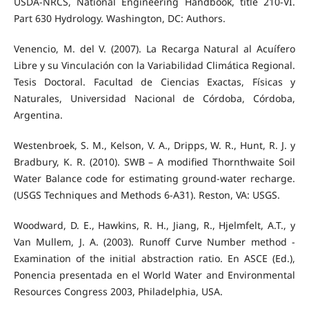
USDA-NRCS, National Engineering Handbook, title 210-VI.
Part 630 Hydrology. Washington, DC: Authors.
Venencio, M. del V. (2007). La Recarga Natural al Acuífero
Libre y su Vinculación con la Variabilidad Climática Regional.
Tesis Doctoral. Facultad de Ciencias Exactas, Físicas y
Naturales, Universidad Nacional de Córdoba, Córdoba,
Argentina.
Westenbroek, S. M., Kelson, V. A., Dripps, W. R., Hunt, R. J. y
Bradbury, K. R. (2010). SWB – A modified Thornthwaite Soil
Water Balance code for estimating ground-water recharge.
(USGS Techniques and Methods 6-A31). Reston, VA: USGS.
Woodward, D. E., Hawkins, R. H., Jiang, R., Hjelmfelt, A.T., y
Van Mullem, J. A. (2003). Runoff Curve Number method -
Examination of the initial abstraction ratio. En ASCE (Ed.),
Ponencia presentada en el World Water and Environmental
Resources Congress 2003, Philadelphia, USA.