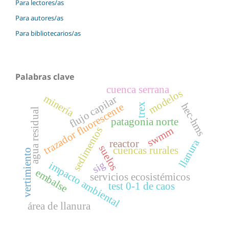
Para lectores/as
Para autores/as
Para bibliotecarios/as
Palabras clave
cuenca serrana
modelos
minería
flujo capilar
trex
hec-hms
trazador fluorescente
agua residual
patagonia norte
sedimentos
swmm
llanura
reactor
suelos
cuencas rurales
vertimiento
sig
impacto ambiental
embalse
servicios ecosistémicos
test 0-1 de caos
área de llanura