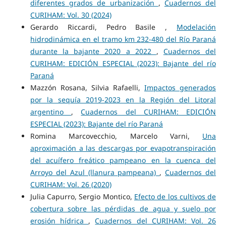
diferentes grados de urbanización
,
Cuadernos del
CURIHAM: Vol. 30 (2024)
Gerardo Riccardi, Pedro Basile ,
Modelación
hidrodinámica en el tramo km 232-480 del Río Paraná
durante la bajante 2020 a 2022
,
Cuadernos del
CURIHAM: EDICIÓN ESPECIAL (2023): Bajante del río
Paraná
Mazzón Rosana, Silvia Rafaelli,
Impactos generados
por la sequía 2019-2023 en la Región del Litoral
argentino
,
Cuadernos del CURIHAM: EDICIÓN
ESPECIAL (2023): Bajante del río Paraná
Romina Marcovecchio, Marcelo Varni,
Una
aproximación a las descargas por evapotranspiración
del acuífero freático pampeano en la cuenca del
Arroyo del Azul (llanura pampeana)
,
Cuadernos del
CURIHAM: Vol. 26 (2020)
Julia Capurro, Sergio Montico,
Efecto de los cultivos de
cobertura sobre las pérdidas de agua y suelo por
erosión hídrica
,
Cuadernos del CURIHAM: Vol. 26