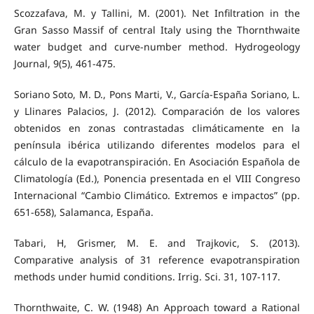
Scozzafava, M. y Tallini, M. (2001). Net Infiltration in the
Gran Sasso Massif of central Italy using the Thornthwaite
water budget and curve-number method. Hydrogeology
Journal, 9(5), 461-475.
Soriano Soto, M. D., Pons Marti, V., García-España Soriano, L.
y Llinares Palacios, J. (2012). Comparación de los valores
obtenidos en zonas contrastadas climáticamente en la
península ibérica utilizando diferentes modelos para el
cálculo de la evapotranspiración. En Asociación Española de
Climatología (Ed.), Ponencia presentada en el VIII Congreso
Internacional “Cambio Climático. Extremos e impactos” (pp.
651-658), Salamanca, España.
Tabari, H, Grismer, M. E. and Trajkovic, S. (2013).
Comparative analysis of 31 reference evapotranspiration
methods under humid conditions. Irrig. Sci. 31, 107-117.
Thornthwaite, C. W. (1948) An Approach toward a Rational