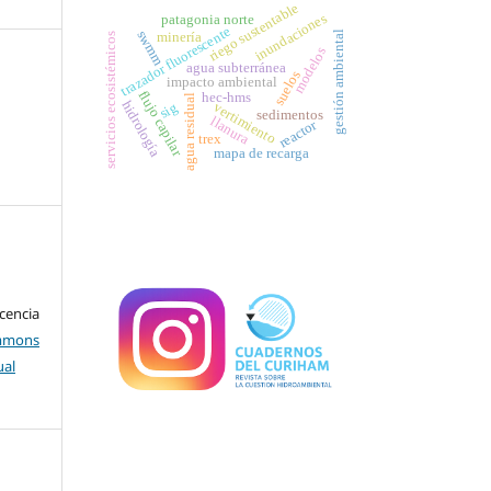
riego sustentable
inundaciones
patagonia norte
trazador fluorescente
swmm
gestión ambiental
minería
servicios ecosistémicos
modelos
agua subterránea
suelos
impacto ambiental
flujo capilar
hec-hms
agua residual
hidrología
sig
vertimiento
sedimentos
llanura
reactor
trex
mapa de recarga
encia
mons
ual