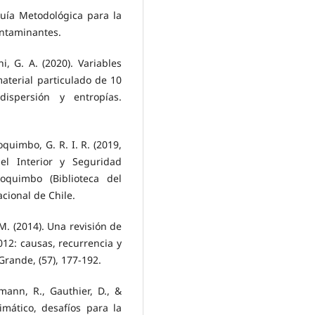
uía Metodológica para la
ontaminantes.
ni, G. A. (2020). Variables
aterial particulado de 10
ispersión y entropías.
uimbo, G. R. I. R. (2019,
del Interior y Seguridad
oquimbo (Biblioteca del
cional de Chile.
 M. (2014). Una revisión de
012: causas, recurrencia y
Grande, (57), 177-192.
mann, R., Gauthier, D., &
imático, desafíos para la