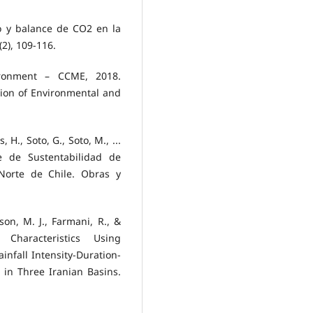
o y balance de CO2 en la
(2), 109-116.
ironment – CCME, 2018.
tion of Environmental and
 H., Soto, G., Soto, M., ...
e de Sustentabilidad de
Norte de Chile. Obras y
bson, M. J., Farmani, R., &
Characteristics Using
nfall Intensity-Duration-
in Three Iranian Basins.