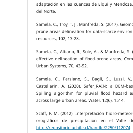
adaptación en las cuencas de Elqui y Mendoza. 
del Norte.
Samela, C., Troy, T. J., Manfreda, S. (2017). Geomo
prone areas delineation for data-scarce enviro
resources, 102, 13-28.
Samela, C., Albano, R., Sole, A., & Manfreda, S. (
effective delineation of flood-prone areas. C
Urban Systems, 70, 43-52.
Samela, C., Persiano, S., Bagli, S., Luzzi, V.
Castellarin, A. (2020). Safer_RAIN: a DEM-base
Spilling algorithm for pluvial flood hazard
across large urban areas. Water, 12(6), 1514.
Scaff, F. M. (2012). Interpretación hidro-meteo
orográficos de precipitación en el Valle d
http://repositorio.uchile.cl/handle/2250/112074
.