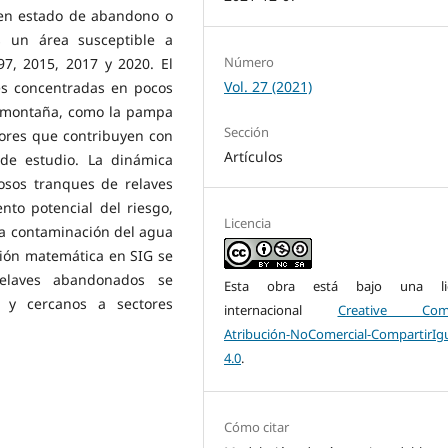
s en estado de abandono o
s un área susceptible a
Número
7, 2015, 2017 y 2020. El
Vol. 27 (2021)
es concentradas en pocos
n montaña, como la pampa
Sección
tores que contribuyen con
Artículos
 de estudio. La dinámica
osos tranques de relaves
to potencial del riesgo,
Licencia
la contaminación del agua
ión matemática en SIG se
elaves abandonados se
Esta obra está bajo una lic
 y cercanos a sectores
internacional
Creative Com
Atribución-NoComercial-CompartirIg
4.0
.
Cómo citar