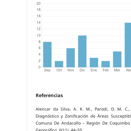
Referencias
Alencar da Silva, A. K. M., Parodi, D. M. C.
Diagnóstico y Zonificación de Áreas Susceptib
Comuna De Andacollo – Región De Coquimbo - 
Geográfico, 6(11), 44–55.