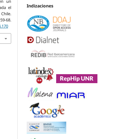
en un
Indizaciones
ada el
Chile.
 59-68.
i.170