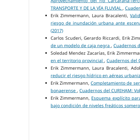
Aprovechamiento del río Carcarañá-Ter
TRANSPORTE Y DE LA VÍA FLUVIAL
,
Cuader
Erik Zimmermann, Laura Bracalenti,
Vali
riesgo de inundación urbana ante escena
(2017)
Carlos Scuderi, Gerardo Riccardi, Erik 
de un modelo de caja negra
,
Cuadernos d
Soledad Mendez Zacarías, Erik Zimmerm
en el territorio provincial
,
Cuadernos del C
Erik Zimmermann, Laura Bracalenti, Ado
reducir el riesgo hídrico en aéreas urban
Erik Zimmermann,
Completamiento de seri
bonaerense
,
Cuadernos del CURIHAM: Vol.
Erik Zimmermann,
Esquema explícito par
bajo condición de niveles freáticos somer