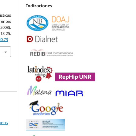
Indizaciones
sticas
rentes
2008).
13-25.
i0.73
neos