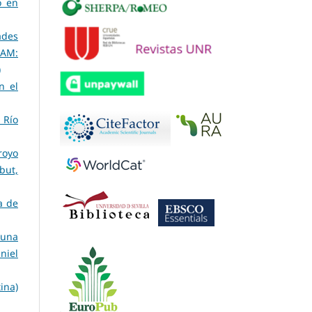
o en
ades
HAM:
)
n el
 Río
royo
but,
a de
 una
niel
ina)