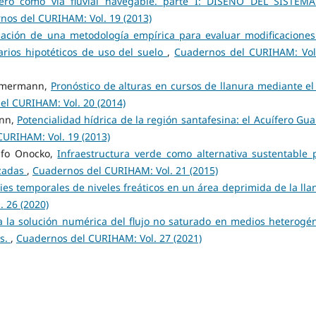
cero como vía fluvial navegable. parte I: DISEÑO DEL SISTEM
nos del CURIHAM: Vol. 19 (2013)
dación de una metodología empírica para evaluar modificaciones
rios hipotéticos de uso del suelo
,
Cuadernos del CURIHAM: Vol
Zimmermann,
Pronóstico de alturas en cursos de llanura mediante el
el CURIHAM: Vol. 20 (2014)
ann,
Potencialidad hídrica de la región santafesina: el Acuífero Gua
URIHAM: Vol. 19 (2013)
lfo Onocko,
Infraestructura verde como alternativa sustentable 
izadas
,
Cuadernos del CURIHAM: Vol. 21 (2015)
es temporales de niveles freáticos en un área deprimida de la lla
 26 (2020)
a la solución numérica del flujo no saturado en medios heterogé
os.
,
Cuadernos del CURIHAM: Vol. 27 (2021)