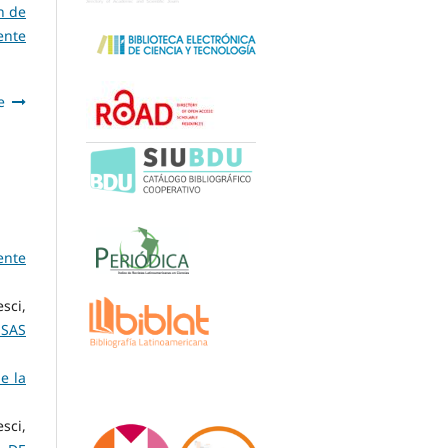
n de
ente
e
ente
sci,
ESAS
e la
sci,