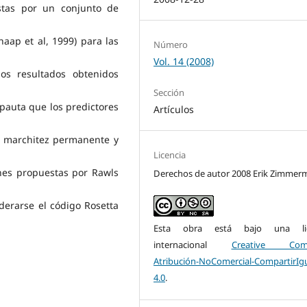
stas por un conjunto de
haap et al, 1999) para las
Número
Vol. 14 (2008)
os resultados obtenidos
Sección
pauta que los predictores
Artículos
 marchitez permanente y
Licencia
es propuestas por Rawls
Derechos de autor 2008 Erik Zimme
erarse el código Rosetta
Esta obra está bajo una lic
internacional
Creative Com
Atribución-NoComercial-CompartirIg
4.0
.