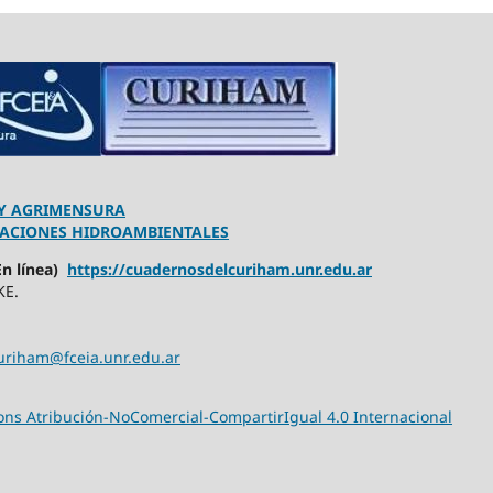
 Y AGRIMENSURA
GACIONES HIDROAMBIENTALES
n línea)
https://cuadernosdelcuriham.unr.edu.ar
KE.
uriham@fceia.unr.edu.ar
ns Atribución-NoComercial-CompartirIgual 4.0 Internacional