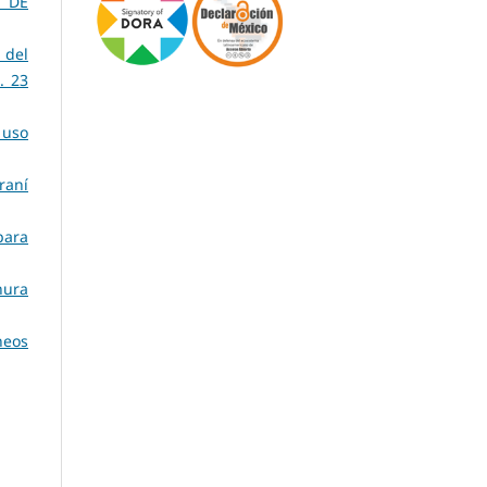
A DE
 del
. 23
 uso
raní
para
nura
neos