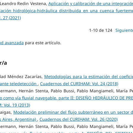
, Leandro Redin Vestena,
Aplicación y calibración de una integració
ción hidrológica-hidráulica distribuida en una cuenca fuertem
 27 (2021)
1-10 de 124
Siguient
tud avanzada
para este artículo.
r/a
edad Méndez Zacarías,
Metodologías para la estimación del coefici
ante teledetección
,
Cuadernos del CURIHAM: Vol. 24 (2018)
mermann, Hernán Stenta, Pablo Bussi, Pablo Mangiameli, María Pe
o como vía fluvial navegable. parte II: DISEÑO HIDRÁULICO DE PR
 Vol. 19 (2013)
raigas,
Modelación preliminar del flujo subterráneo en un sector d
s Aires, Argentina)
,
Cuadernos del CURIHAM: Vol. 26 (2020)
mermann, Hernán Stenta, Pablo Bussi, Pablo Mangiameli, María Pe