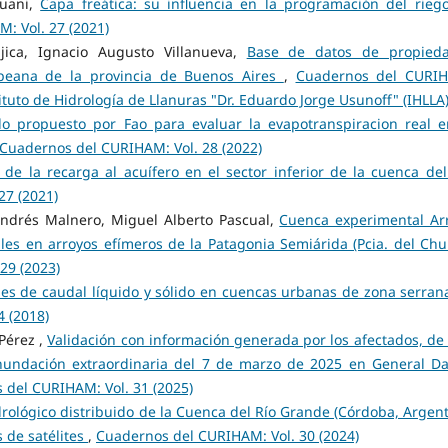
ruani,
Capa freática: su influencia en la programación del rieg
: Vol. 27 (2021)
ica, Ignacio Augusto Villanueva,
Base de datos de propied
mpeana de la provincia de Buenos Aires
,
Cuadernos del CURI
tuto de Hidrología de Llanuras "Dr. Eduardo Jorge Usunoff" (IHLLA
o propuesto por Fao para evaluar la evapotranspiracion real e
Cuadernos del CURIHAM: Vol. 28 (2022)
n de la recarga al acuífero en el sector inferior de la cuenca del
27 (2021)
Andrés Malnero, Miguel Alberto Pascual,
Cuenca experimental Ar
les en arroyos efímeros de la Patagonia Semiárida (Pcia. del Chu
29 (2023)
es de caudal líquido y sólido en cuencas urbanas de zona serran
 (2018)
Pérez ,
Validación con información generada por los afectados, de
 inundación extraordinaria del 7 de marzo de 2025 en General Da
 del CURIHAM: Vol. 31 (2025)
ológico distribuido de la Cuenca del Río Grande (Córdoba, Argent
 de satélites
,
Cuadernos del CURIHAM: Vol. 30 (2024)