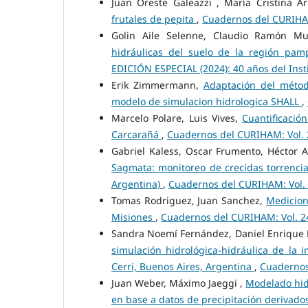
Juan Oreste Galeazzi , María Cristina A
frutales de pepita
,
Cuadernos del CURIHAM
Golin Aile Selenne, Claudio Ramón Muj
hidráulicas del suelo de la región pa
EDICIÓN ESPECIAL (2024): 40 años del Insti
Erik Zimmermann,
Adaptación del métod
modelo de simulacion hidrologica SHALL
,
Marcelo Polare, Luis Vives,
Cuantificació
Carcarañá
,
Cuadernos del CURIHAM: Vol. 
Gabriel Kaless, Oscar Frumento, Héctor 
Sagmata: monitoreo de crecidas torrencia
Argentina)
,
Cuadernos del CURIHAM: Vol. 
Tomas Rodriguez, Juan Sanchez,
Medicion
Misiones
,
Cuadernos del CURIHAM: Vol. 24
Sandra Noemí Fernández, Daniel Enrique 
simulación hidrológica-hidráulica de la
Cerri, Buenos Aires, Argentina
,
Cuadernos
Juan Weber, Máximo Jaeggi ,
Modelado hidr
en base a datos de precipitación derivados