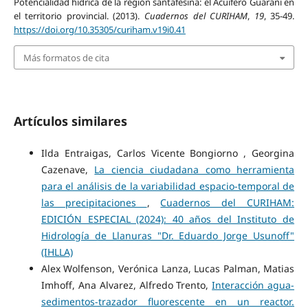
Potencialidad hídrica de la región santafesina: el Acuífero Guaraní en
el territorio provincial. (2013).
Cuadernos del CURIHAM
,
19
, 35-49.
https://doi.org/10.35305/curiham.v19i0.41
Más formatos de cita
Artículos similares
Ilda Entraigas, Carlos Vicente Bongiorno , Georgina
Cazenave,
La ciencia ciudadana como herramienta
para el análisis de la variabilidad espacio-temporal de
las precipitaciones
,
Cuadernos del CURIHAM:
EDICIÓN ESPECIAL (2024): 40 años del Instituto de
Hidrología de Llanuras "Dr. Eduardo Jorge Usunoff"
(IHLLA)
Alex Wolfenson, Verónica Lanza, Lucas Palman, Matias
Imhoff, Ana Alvarez, Alfredo Trento,
Interacción agua-
sedimentos-trazador fluorescente en un reactor.