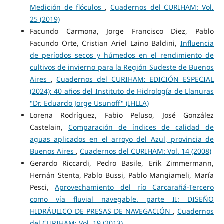
Medición de flóculos
,
Cuadernos del CURIHAM: Vol.
25 (2019)
Facundo Carmona, Jorge Francisco Diez, Pablo
Facundo Orte, Cristian Ariel Laino Baldini,
Influencia
de períodos secos y húmedos en el rendimiento de
cultivos de invierno para la Región Sudeste de Buenos
Aires
,
Cuadernos del CURIHAM: EDICIÓN ESPECIAL
(2024): 40 años del Instituto de Hidrología de Llanuras
"Dr. Eduardo Jorge Usunoff" (IHLLA)
Lorena Rodríguez, Fabio Peluso, José González
Castelain,
Comparación de índices de calidad de
aguas aplicados en el arroyo del Azul, provincia de
Buenos Aires
,
Cuadernos del CURIHAM: Vol. 14 (2008)
Gerardo Riccardi, Pedro Basile, Erik Zimmermann,
Hernán Stenta, Pablo Bussi, Pablo Mangiameli, María
Pesci,
Aprovechamiento del río Carcarañá-Tercero
como vía fluvial navegable. parte II: DISEÑO
HIDRÁULICO DE PRESAS DE NAVEGACIÓN
,
Cuadernos
del CURIHAM: Vol. 19 (2013)