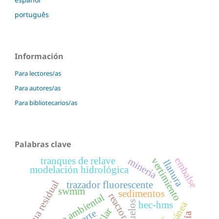
português
Información
Para lectores/as
Para autores/as
Para bibliotecarios/as
Palabras clave
tranques de relave
embalse
minería
vertimiento
llanura
modelación hidrológica
agua residual
trazador fluorescente
swmm
sedimentos
reactor
impacto ambiental
suelos
hec-hms