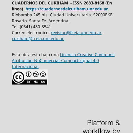
CUADERNOS DEL CURIHAM - ISSN 2683-8168 (En
línea)
https://cuadernosdelcuriham.unr.edu.ar
Riobamba 245 bis. Ciudad Universitaria. S2000EKE.
Rosario. Santa Fe. Argentina.
Tel: (0341) 480-8541
Correo electrónico:
revistac@fceia.unr.edu.ar
-
curiham@fceia.unr.edu.ar
Esta obra está bajo una
Licencia Creative Commons
Atribución-NoComercial-CompartirIgual 4.0
Internacional