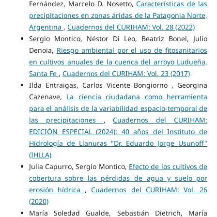
Fernández, Marcelo D. Nosetto,
Características de las
precipitaciones en zonas áridas de la Patagonia Norte,
Argentina
,
Cuadernos del CURIHAM: Vol. 28 (2022)
Sergio Montico, Néstor Di Leo, Beatriz Bonel, Julio
Denoia,
Riesgo ambiental por el uso de fitosanitarios
en cultivos anuales de la cuenca del arroyo Ludueña,
Santa Fe
,
Cuadernos del CURIHAM: Vol. 23 (2017)
Ilda Entraigas, Carlos Vicente Bongiorno , Georgina
Cazenave,
La ciencia ciudadana como herramienta
para el análisis de la variabilidad espacio-temporal de
las precipitaciones
,
Cuadernos del CURIHAM:
EDICIÓN ESPECIAL (2024): 40 años del Instituto de
Hidrología de Llanuras "Dr. Eduardo Jorge Usunoff"
(IHLLA)
Julia Capurro, Sergio Montico,
Efecto de los cultivos de
cobertura sobre las pérdidas de agua y suelo por
erosión hídrica
,
Cuadernos del CURIHAM: Vol. 26
(2020)
María Soledad Gualde, Sebastián Dietrich, María