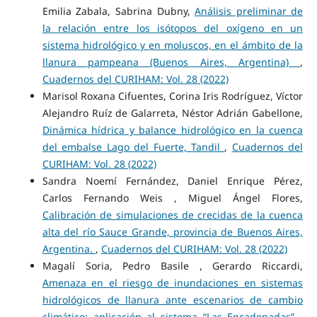
Emilia Zabala, Sabrina Dubny,
Análisis preliminar de
la relación entre los isótopos del oxígeno en un
sistema hidrológico y en moluscos, en el ámbito de la
llanura pampeana (Buenos Aires, Argentina)
,
Cuadernos del CURIHAM: Vol. 28 (2022)
Marisol Roxana Cifuentes, Corina Iris Rodríguez, Víctor
Alejandro Ruíz de Galarreta, Néstor Adrián Gabellone,
Dinámica hídrica y balance hidrológico en la cuenca
del embalse Lago del Fuerte, Tandil
,
Cuadernos del
CURIHAM: Vol. 28 (2022)
Sandra Noemí Fernández, Daniel Enrique Pérez,
Carlos Fernando Weis , Miguel Ángel Flores,
Calibración de simulaciones de crecidas de la cuenca
alta del río Sauce Grande, provincia de Buenos Aires,
Argentina.
,
Cuadernos del CURIHAM: Vol. 28 (2022)
Magalí Soria, Pedro Basile , Gerardo Riccardi,
Amenaza en el riesgo de inundaciones en sistemas
hidrológicos de llanura ante escenarios de cambio
climático: aplicación al sistema “Las Encadenadas”
,