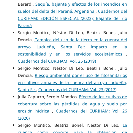
Berardi,
Sequía, bajante y efectos de los incendios en
suelos del delta del Paraná, Argentina
,
Cuadernos del
CURIHAM: EDICIÓN ESPECIAL (2023): Bajante del río
Paraná
Sergio Montico, Néstor Di Leo, Beatriz Bonel, Julio
Denoia,
Cambios del uso de la tierra en la cuenca del
arroyo Ludueña, Santa Fe:: impacto en la
sostenibilidad y en los servicios ecosistémicos
,
Cuadernos del CURIHAM: Vol. 25 (2019)
Sergio Montico, Néstor Di Leo, Beatriz Bonel, Julio
Denoia,
Riesgo ambiental por el uso de fitosanitarios
en cultivos anuales de la cuenca del arroyo Ludueña,
Santa Fe
,
Cuadernos del CURIHAM: Vol. 23 (2017)
Julia Capurro, Sergio Montico,
Efecto de los cultivos de
cobertura sobre las pérdidas de agua y suelo por
erosión hídrica
,
Cuadernos del CURIHAM: Vol. 26
(2020)
Sergio Montico, Beatriz Bonel, Néstor Di Leo,
La
cuenca como soporte para la obtención de