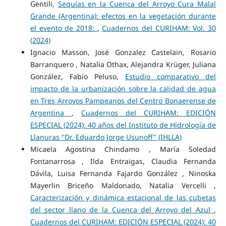
Gentili,
Sequías en la Cuenca del Arroyo Cura Malal
Grande (Argentina): efectos en la vegetación durante
el evento de 2018:
,
Cuadernos del CURIHAM: Vol. 30
(2024)
Ignacio Masson, José Gonzalez Castelain, Rosario
Barranquero , Natalia Othax, Alejandra Krüger, Juliana
González, Fabio Peluso,
Estudio comparativo del
impacto de la urbanización sobre la calidad de agua
en Tres Arroyos Pampeanos del Centro Bonaerense de
Argentina
,
Cuadernos del CURIHAM: EDICIÓN
ESPECIAL (2024): 40 años del Instituto de Hidrología de
Llanuras "Dr. Eduardo Jorge Usunoff" (IHLLA)
Micaela Agostina Chindamo , María Soledad
Fontanarrosa , Ilda Entraigas, Claudia Fernanda
Dávila, Luisa Fernanda Fajardo González , Ninoska
Mayerlin Briceño Maldonado, Natalia Vercelli ,
Caracterización y dinámica estacional de las cubetas
del sector llano de la Cuenca del Arroyo del Azul
,
Cuadernos del CURIHAM: EDICIÓN ESPECIAL (2024): 40