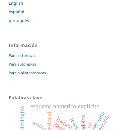
English
español
português
Información
Para lectores/as
Para autores/as
Para bibliotecarios/as
Palabras clave
esquema numérico explícito
agua residual
modelos
llanura
reactor
suelos
sig