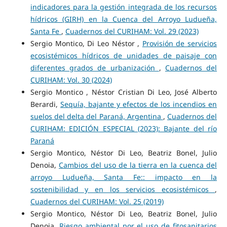
indicadores para la gestión integrada de los recursos
hídricos (GIRH) en la Cuenca del Arroyo Ludueña,
Santa Fe
,
Cuadernos del CURIHAM: Vol. 29 (2023)
Sergio Montico, Di Leo Néstor ,
Provisión de servicios
ecosistémicos hídricos de unidades de paisaje con
diferentes grados de urbanización
,
Cuadernos del
CURIHAM: Vol. 30 (2024)
Sergio Montico , Néstor Cristian Di Leo, José Alberto
Berardi,
Sequía, bajante y efectos de los incendios en
suelos del delta del Paraná, Argentina
,
Cuadernos del
CURIHAM: EDICIÓN ESPECIAL (2023): Bajante del río
Paraná
Sergio Montico, Néstor Di Leo, Beatriz Bonel, Julio
Denoia,
Cambios del uso de la tierra en la cuenca del
arroyo Ludueña, Santa Fe:: impacto en la
sostenibilidad y en los servicios ecosistémicos
,
Cuadernos del CURIHAM: Vol. 25 (2019)
Sergio Montico, Néstor Di Leo, Beatriz Bonel, Julio
Denoia,
Riesgo ambiental por el uso de fitosanitarios