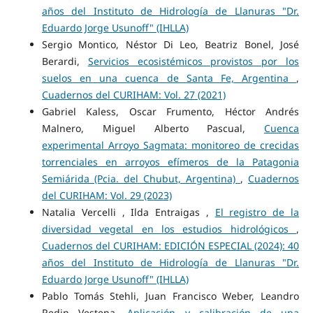
años del Instituto de Hidrología de Llanuras "Dr.
Eduardo Jorge Usunoff" (IHLLA)
Sergio Montico, Néstor Di Leo, Beatriz Bonel, José
Berardi,
Servicios ecosistémicos provistos por los
suelos en una cuenca de Santa Fe, Argentina
,
Cuadernos del CURIHAM: Vol. 27 (2021)
Gabriel Kaless, Oscar Frumento, Héctor Andrés
Malnero, Miguel Alberto Pascual,
Cuenca
experimental Arroyo Sagmata: monitoreo de crecidas
torrenciales en arroyos efímeros de la Patagonia
Semiárida (Pcia. del Chubut, Argentina)
,
Cuadernos
del CURIHAM: Vol. 29 (2023)
Natalia Vercelli , Ilda Entraigas ,
El registro de la
diversidad vegetal en los estudios hidrológicos
,
Cuadernos del CURIHAM: EDICIÓN ESPECIAL (2024): 40
años del Instituto de Hidrología de Llanuras "Dr.
Eduardo Jorge Usunoff" (IHLLA)
Pablo Tomás Stehli, Juan Francisco Weber, Leandro
Redin Vestena,
Aplicación y calibración de una