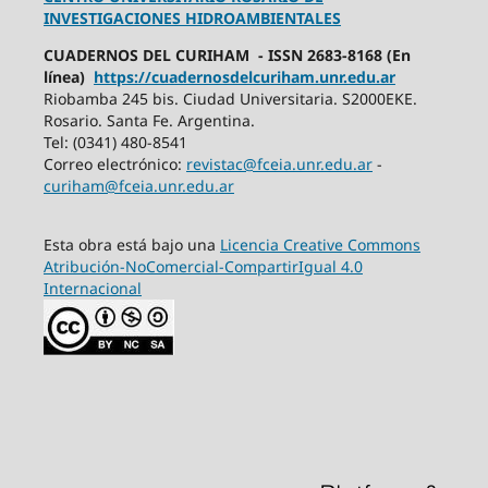
INVESTIGACIONES HIDROAMBIENTALES
CUADERNOS DEL CURIHAM - ISSN 2683-8168 (En
línea)
https://cuadernosdelcuriham.unr.edu.ar
Riobamba 245 bis. Ciudad Universitaria. S2000EKE.
Rosario. Santa Fe. Argentina.
Tel: (0341) 480-8541
Correo electrónico:
revistac@fceia.unr.edu.ar
-
curiham@fceia.unr.edu.ar
Esta obra está bajo una
Licencia Creative Commons
Atribución-NoComercial-CompartirIgual 4.0
Internacional