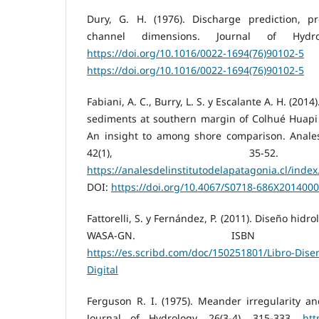
Dury, G. H. (1976). Discharge prediction, p
channel dimensions. Journal of Hydrol
https://doi.org/10.1016/0022-1694(76)90102-5
https://doi.org/10.1016/0022-1694(76)90102-5
Fabiani, A. C., Burry, L. S. y Escalante A. H. (201
sediments at southern margin of Colhué Huapi 
An insight to among shore comparison. Anales 
42(1), 35-52.
https://analesdelinstitutodelapatagonia.cl/inde
DOI:
https://doi.org/10.4067/S0718-686X201400
Fattorelli, S. y Fernández, P. (2011). Diseño hidro
WASA-GN. ISBN 978-98
https://es.scribd.com/doc/150251801/Libro-Dise
Digital
Ferguson R. I. (1975). Meander irregularity a
Journal of Hydrology, 26(3-4), 315-333.
htt