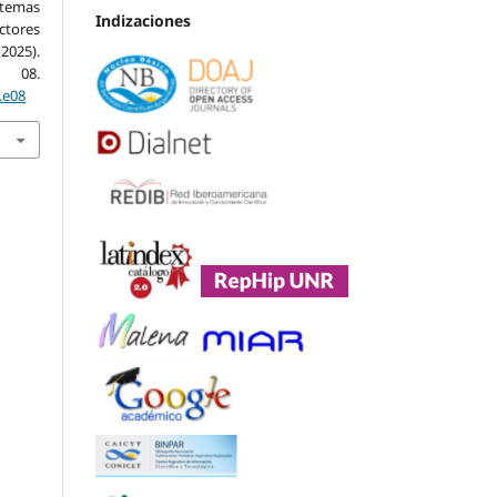
stemas
Indizaciones
ctores
(2025).
, 08.
.e08