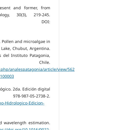
resent and former, from
ogy, 30(3), 219-245.
DOI:
4). Pollen and microalgae in
Lake, Chubut, Argentina.
del Instituto Patagonia,
 Chile.
x.php/analespatagonia/article/view/562
0100003
lógico. 2da. Edición digital
7-05-2738-2.
no-Hidrologico-Edicion-
nd wavelength estimation.
ps://doi.org/10.1016/0022-