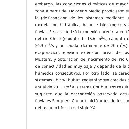
embargo, las condiciones climáticas de mayor 
zona a partir del Holoceno Medio propiciaron s
la (des)conexión de los sistemas mediante u
modelación hidráulica, balance hidrológico y 
fluvial. Se caracterizó la conexión pretérita en
3
del río Chico (módulo de 15.6 m
/s, caudal 
3
3
36.3 m
/s y un caudal dominante de 70 m
/s)
evaporación, elevada extensión areal de l
Musters, y obturación del nacimiento del río Ch
de conectividad es muy baja y depende de la o
húmedos consecutivos. Por otro lado, se carac
sistemas Chico-Chubut, registrándose crecidas
3
anual de 20.1 Hm
al sistema Chubut. Los result
sugieren que la desconexión observada actu
fluviales Senguerr-Chubut inició antes de los ca
del recurso hídrico del siglo XX.