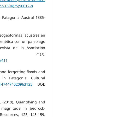
022-1694(75)90012-8
la Patagonia Austral 1885-
aleogeoformas lacustres en
genética con un paleolago
evista de la Asociación
na, 71(3).
w/411
 and forgetting floods and
in Patagonia. Cultural
7/1474474020963135
DOI:
S. (2019). Quantifying and
d magnitude in bedrock-
Resources, 123, 145-159.