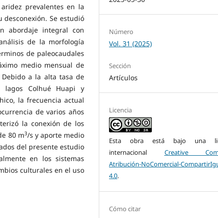
aridez prevalentes en la
u desconexión. Se estudió
n abordaje integral con
Número
análisis de la morfología
Vol. 31 (2025)
 términos de paleocaudales
máximo medio mensual de
Sección
. Debido a la alta tasa de
Artículos
os lagos Colhué Huapi y
ico, la frecuencia actual
Licencia
currencia de varios años
terizó la conexión de los
3
 de 80 m
/s y aporte medio
Esta obra está bajo una lic
ados del presente estudio
internacional
Creative Com
almente en los sistemas
Atribución-NoComercial-CompartirIg
mbios culturales en el uso
4.0
.
Cómo citar