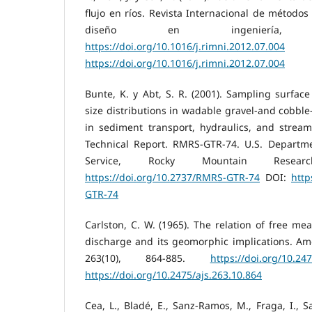
flujo en ríos. Revista Internacional de métodos
diseño en ingeniería, 
https://doi.org/10.1016/j.rimni.2012.07.004
https://doi.org/10.1016/j.rimni.2012.07.004
Bunte, K. y Abt, S. R. (2001). Sampling surface
size distributions in wadable gravel-and cobble
in sediment transport, hydraulics, and strea
Technical Report. RMRS-GTR-74. U.S. Departmen
Service, Rocky Mountain Resear
https://doi.org/10.2737/RMRS-GTR-74
DOI:
http
GTR-74
Carlston, C. W. (1965). The relation of free m
discharge and its geomorphic implications. Ame
263(10), 864-885.
https://doi.org/10.24
https://doi.org/10.2475/ajs.263.10.864
Cea, L., Bladé, E., Sanz-Ramos, M., Fraga, I., S