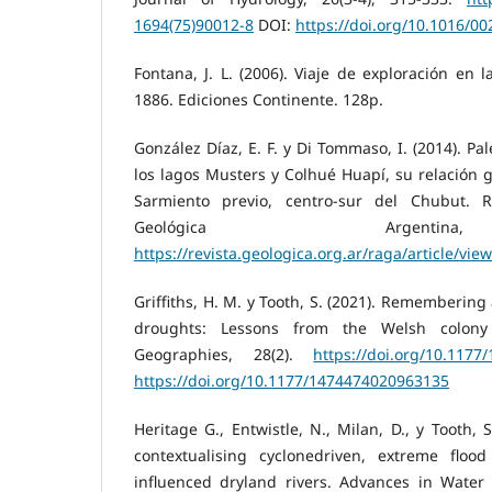
1694(75)90012-8
DOI:
https://doi.org/10.1016/0
Fontana, J. L. (2006). Viaje de exploración en 
1886. Ediciones Continente. 128p.
González Díaz, E. F. y Di Tommaso, I. (2014). P
los lagos Musters y Colhué Huapí, su relación 
Sarmiento previo, centro-sur del Chubut. R
Geológica Argenti
https://revista.geologica.org.ar/raga/article/vie
Griffiths, H. M. y Tooth, S. (2021). Remembering
droughts: Lessons from the Welsh colony 
Geographies, 28(2).
https://doi.org/10.117
https://doi.org/10.1177/1474474020963135
Heritage G., Entwistle, N., Milan, D., y Tooth, 
contextualising cyclonedriven, extreme floo
influenced dryland rivers. Advances in Water 