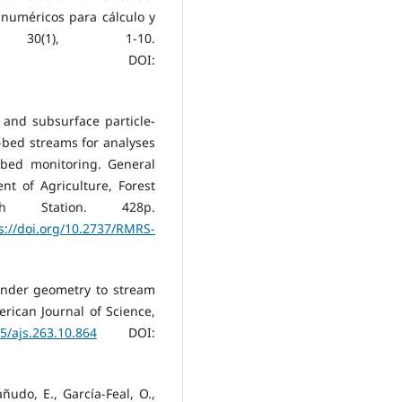
 numéricos para cálculo y
30(1), 1-10.
DOI:
 and subsurface particle-
-bed streams for analyses
mbed monitoring. General
t of Agriculture, Forest
ch Station. 428p.
s://doi.org/10.2737/RMRS-
eander geometry to stream
rican Journal of Science,
75/ajs.263.10.864
DOI:
añudo, E., García-Feal, O.,