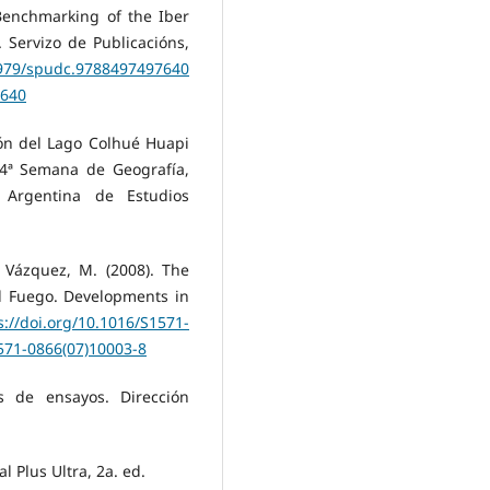
 Benchmarking of the Iber
. Servizo de Publicacións,
17979/spudc.9788497497640
7640
ión del Lago Colhué Huapi
64ª Semana de Geografía,
 Argentina de Estudios
y Vázquez, M. (2008). The
l Fuego. Developments in
s://doi.org/10.1016/S1571-
1571-0866(07)10003-8
as de ensayos. Dirección
l Plus Ultra, 2a. ed.