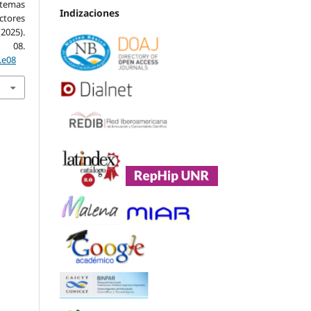
stemas
Indizaciones
ctores
(2025).
, 08.
.e08