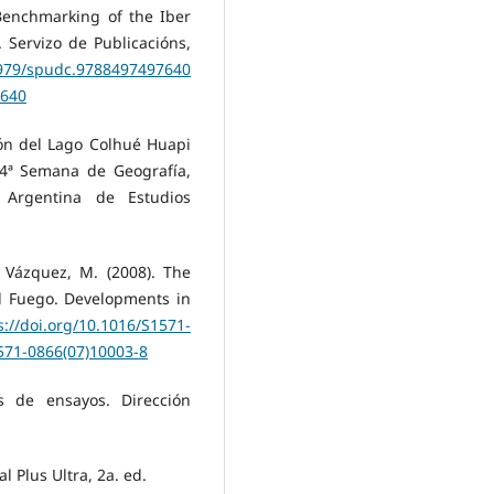
 Benchmarking of the Iber
. Servizo de Publicacións,
17979/spudc.9788497497640
7640
ión del Lago Colhué Huapi
64ª Semana de Geografía,
 Argentina de Estudios
y Vázquez, M. (2008). The
l Fuego. Developments in
s://doi.org/10.1016/S1571-
1571-0866(07)10003-8
as de ensayos. Dirección
l Plus Ultra, 2a. ed.