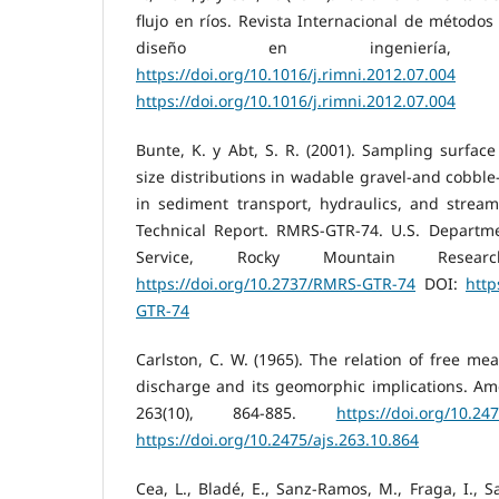
flujo en ríos. Revista Internacional de métodos
diseño en ingeniería, 
https://doi.org/10.1016/j.rimni.2012.07.004
https://doi.org/10.1016/j.rimni.2012.07.004
Bunte, K. y Abt, S. R. (2001). Sampling surface
size distributions in wadable gravel-and cobble
in sediment transport, hydraulics, and strea
Technical Report. RMRS-GTR-74. U.S. Departmen
Service, Rocky Mountain Resear
https://doi.org/10.2737/RMRS-GTR-74
DOI:
http
GTR-74
Carlston, C. W. (1965). The relation of free m
discharge and its geomorphic implications. Ame
263(10), 864-885.
https://doi.org/10.24
https://doi.org/10.2475/ajs.263.10.864
Cea, L., Bladé, E., Sanz-Ramos, M., Fraga, I., S