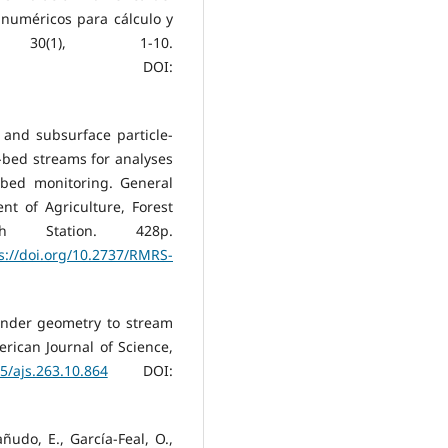
 numéricos para cálculo y
30(1), 1-10.
DOI:
 and subsurface particle-
-bed streams for analyses
mbed monitoring. General
t of Agriculture, Forest
ch Station. 428p.
s://doi.org/10.2737/RMRS-
eander geometry to stream
rican Journal of Science,
75/ajs.263.10.864
DOI:
añudo, E., García-Feal, O.,