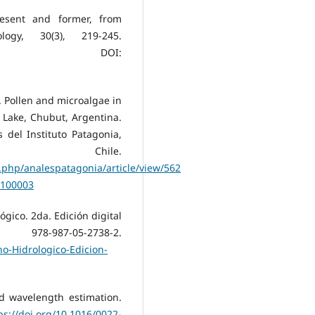
resent and former, from
ogy, 30(3), 219-245.
DOI:
4). Pollen and microalgae in
Lake, Chubut, Argentina.
del Instituto Patagonia,
 Chile.
x.php/analespatagonia/article/view/562
0100003
lógico. 2da. Edición digital
7-05-2738-2.
no-Hidrologico-Edicion-
nd wavelength estimation.
ps://doi.org/10.1016/0022-