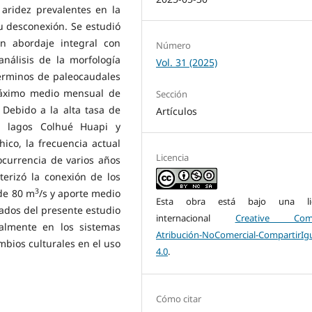
aridez prevalentes en la
u desconexión. Se estudió
n abordaje integral con
Número
análisis de la morfología
Vol. 31 (2025)
 términos de paleocaudales
máximo medio mensual de
Sección
. Debido a la alta tasa de
Artículos
os lagos Colhué Huapi y
ico, la frecuencia actual
Licencia
currencia de varios años
terizó la conexión de los
3
 de 80 m
/s y aporte medio
Esta obra está bajo una lic
ados del presente estudio
internacional
Creative Com
almente en los sistemas
Atribución-NoComercial-CompartirIg
mbios culturales en el uso
4.0
.
Cómo citar