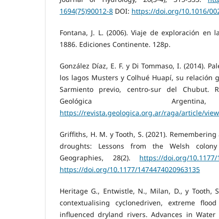
1694(75)90012-8
DOI:
https://doi.org/10.1016/0
Fontana, J. L. (2006). Viaje de exploración en 
1886. Ediciones Continente. 128p.
González Díaz, E. F. y Di Tommaso, I. (2014). P
los lagos Musters y Colhué Huapí, su relación 
Sarmiento previo, centro-sur del Chubut. R
Geológica Argenti
https://revista.geologica.org.ar/raga/article/vie
Griffiths, H. M. y Tooth, S. (2021). Remembering
droughts: Lessons from the Welsh colony 
Geographies, 28(2).
https://doi.org/10.117
https://doi.org/10.1177/1474474020963135
Heritage G., Entwistle, N., Milan, D., y Tooth, 
contextualising cyclonedriven, extreme floo
influenced dryland rivers. Advances in Water 