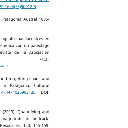
022-1694(75)90012-8
la Patagonia Austral 1885-
aleogeoformas lacustres en
genética con un paleolago
evista de la Asociación
na, 71(3).
w/411
 and forgetting floods and
in Patagonia. Cultural
7/1474474020963135
DOI:
S. (2019). Quantifying and
d magnitude in bedrock-
Resources, 123, 145-159.