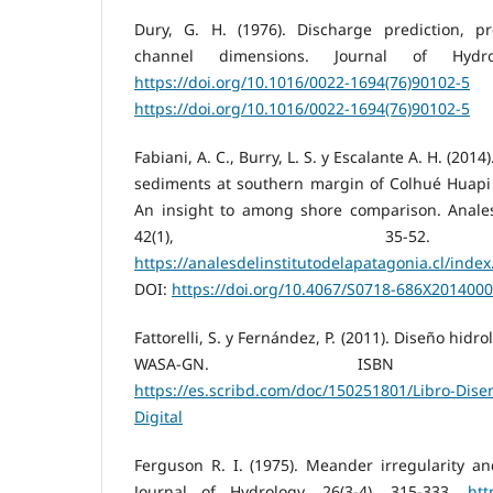
Dury, G. H. (1976). Discharge prediction, p
channel dimensions. Journal of Hydrol
https://doi.org/10.1016/0022-1694(76)90102-5
https://doi.org/10.1016/0022-1694(76)90102-5
Fabiani, A. C., Burry, L. S. y Escalante A. H. (201
sediments at southern margin of Colhué Huapi 
An insight to among shore comparison. Anales 
42(1), 35-52.
https://analesdelinstitutodelapatagonia.cl/inde
DOI:
https://doi.org/10.4067/S0718-686X201400
Fattorelli, S. y Fernández, P. (2011). Diseño hidro
WASA-GN. ISBN 978-98
https://es.scribd.com/doc/150251801/Libro-Dise
Digital
Ferguson R. I. (1975). Meander irregularity a
Journal of Hydrology, 26(3-4), 315-333.
htt