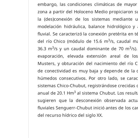
embargo, las condiciones climáticas de mayor 
zona a partir del Holoceno Medio propiciaron s
la (des)conexión de los sistemas mediante u
modelación hidráulica, balance hidrológico y 
fluvial. Se caracterizó la conexión pretérita en
3
del río Chico (módulo de 15.6 m
/s, caudal 
3
3
36.3 m
/s y un caudal dominante de 70 m
/s)
evaporación, elevada extensión areal de l
Musters, y obturación del nacimiento del río Ch
de conectividad es muy baja y depende de la o
húmedos consecutivos. Por otro lado, se carac
sistemas Chico-Chubut, registrándose crecidas
3
anual de 20.1 Hm
al sistema Chubut. Los result
sugieren que la desconexión observada actu
fluviales Senguerr-Chubut inició antes de los ca
del recurso hídrico del siglo XX.