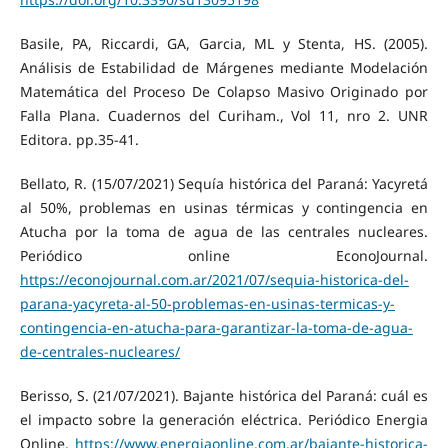
Basile, PA, Riccardi, GA, Garcia, ML y Stenta, HS. (2005).
Análisis de Estabilidad de Márgenes mediante Modelación
Matemática del Proceso De Colapso Masivo Originado por
Falla Plana. Cuadernos del Curiham., Vol 11, nro 2. UNR
Editora. pp.35-41.
Bellato, R. (15/07/2021) Sequía histórica del Paraná: Yacyretá
al 50%, problemas en usinas térmicas y contingencia en
Atucha por la toma de agua de las centrales nucleares.
Periódico online EconoJournal.
https://econojournal.com.ar/2021/07/sequia-historica-del-
parana-yacyreta-al-50-problemas-en-usinas-termicas-y-
contingencia-en-atucha-para-garantizar-la-toma-de-agua-
de-centrales-nucleares/
Berisso, S. (21/07/2021). Bajante histórica del Paraná: cuál es
el impacto sobre la generación eléctrica. Periódico Energia
Online.
https://www.energiaonline.com.ar/bajante-historica-