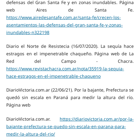
defensas del Gran Santa Fe y en zonas inundables. Página
web Aires de Santa Fe.
https://www.airedesantafe.com.ar/santa-fe/crecen-los-
asentamientos-las-defensas-del-gran-santa-fe-y-zonas-
inundables-n322198
Diario el Norte de Resistecia (16/07/2020). La sequía hace
estragos en el impenetrable chaqueño. Página web de La
Red del Campo - Chacra.
https://www.revistachacra.com.ar/nota/35919-la-sequia-
hace-estragos-en-el-impenetrable-chaqueno
DiarioVictoria.com.ar (22/06/21). Por la bajante, Prefectura se
quedó sin escala en Paraná para medir la altura del río.
Página web
DiarioVictoria.com.ar.
https://diariovictoria.com.ar/por-la-
bajante-prefectura-se-quedo-sin-escala-en-parana-para-
medir-la-altura-del-rio/