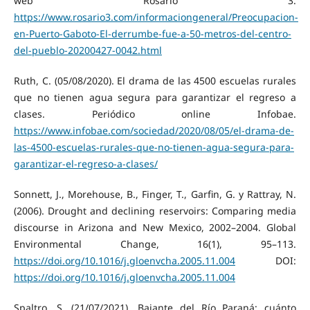
web Rosario 3.
https://www.rosario3.com/informaciongeneral/Preocupacion-
en-Puerto-Gaboto-El-derrumbe-fue-a-50-metros-del-centro-
del-pueblo-20200427-0042.html
Ruth, C. (05/08/2020). El drama de las 4500 escuelas rurales
que no tienen agua segura para garantizar el regreso a
clases. Periódico online Infobae.
https://www.infobae.com/sociedad/2020/08/05/el-drama-de-
las-4500-escuelas-rurales-que-no-tienen-agua-segura-para-
garantizar-el-regreso-a-clases/
Sonnett, J., Morehouse, B., Finger, T., Garfin, G. y Rattray, N.
(2006). Drought and declining reservoirs: Comparing media
discourse in Arizona and New Mexico, 2002–2004. Global
Environmental Change, 16(1), 95–113.
https://doi.org/10.1016/j.gloenvcha.2005.11.004
DOI:
https://doi.org/10.1016/j.gloenvcha.2005.11.004
Spaltro, S. (21/07/2021). Bajante del Río Paraná: cuánto