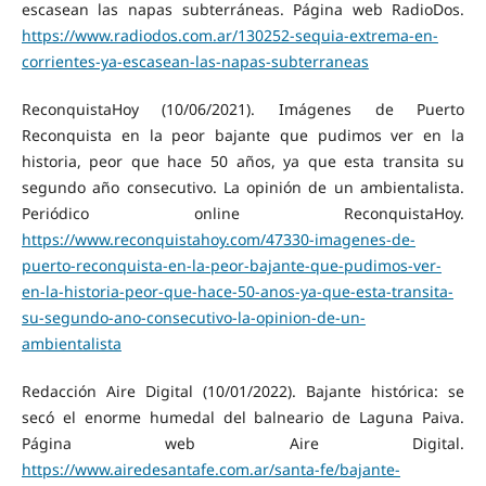
escasean las napas subterráneas. Página web RadioDos.
https://www.radiodos.com.ar/130252-sequia-extrema-en-
corrientes-ya-escasean-las-napas-subterraneas
ReconquistaHoy (10/06/2021). Imágenes de Puerto
Reconquista en la peor bajante que pudimos ver en la
historia, peor que hace 50 años, ya que esta transita su
segundo año consecutivo. La opinión de un ambientalista.
Periódico online ReconquistaHoy.
https://www.reconquistahoy.com/47330-imagenes-de-
puerto-reconquista-en-la-peor-bajante-que-pudimos-ver-
en-la-historia-peor-que-hace-50-anos-ya-que-esta-transita-
su-segundo-ano-consecutivo-la-opinion-de-un-
ambientalista
Redacción Aire Digital (10/01/2022). Bajante histórica: se
secó el enorme humedal del balneario de Laguna Paiva.
Página web Aire Digital.
https://www.airedesantafe.com.ar/santa-fe/bajante-