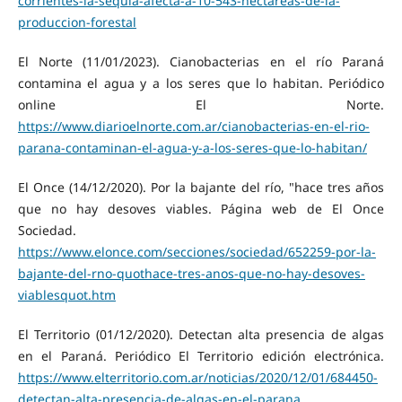
corrientes-la-sequia-afecta-a-10-543-hectareas-de-la-
produccion-forestal
El Norte (11/01/2023). Cianobacterias en el río Paraná
contamina el agua y a los seres que lo habitan. Periódico
online El Norte.
https://www.diarioelnorte.com.ar/cianobacterias-en-el-rio-
parana-contaminan-el-agua-y-a-los-seres-que-lo-habitan/
El Once (14/12/2020). Por la bajante del río, "hace tres años
que no hay desoves viables. Página web de El Once
Sociedad.
https://www.elonce.com/secciones/sociedad/652259-por-la-
bajante-del-rno-quothace-tres-anos-que-no-hay-desoves-
viablesquot.htm
El Territorio (01/12/2020). Detectan alta presencia de algas
en el Paraná. Periódico El Territorio edición electrónica.
https://www.elterritorio.com.ar/noticias/2020/12/01/684450-
detectan-alta-presencia-de-algas-en-el-parana