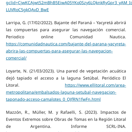
gclid=CjwKCAjwt52mBhB5EiwA05YKo0Szy6LQknkRyGpr3_yAM_Idt
LUVRoC5gkQAvD_BwE
Larripa, G. (17/02/2022). Bajante del Paraná – Yacyretá abrirá
las compuertas para asegurar las navegación comercial.
Periodico online Comunidad Nautica.
https://comunidadnautica.com/bajante-del-parana-yacyreta-
abrira-las-compuertas-para-asegurar-las-navegacion-
comercial/
Loyarte, N. (21/03/2023). Una pared de vegetación acuática
dejó tapiado el acceso a la laguna Setúbal. Periódico El
Litoral.
https://www.ellitoral.com/area-
metropolitana/embalsados-laguna-setubal-navegacion-
taponado-acceso-camalotes_0_OJfRN1fwFn.html
Mazzón, R., Müller, M. y Rafaelli, S. (2023). Impactos de
Eventos Extremos sobre Obras de Tomas en la Región Litoral
de Argentina. Informe SCRL-INA.