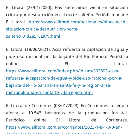
El Litoral (27/01/2020). Hay siete niños wichí en situación
crítica por desnutrición en el norte salteño. Periódico online
El Litoral.
https://www.ellitoral.com/nacionales/ninos-wichi-
situacion-critica-desnutricion-norte-
salteno_0_dZe5r8EKYI.html
El Litoral (18/06/2021). Assa refuerza la captación de agua y
pide uso racional por la bajante del Río Paraná. Periódico
online El Litoral.
https://www.ellitoral.com/index.php/id_um/303893-assa-
refuerza-la-captacion-de-agua-y-pide-uso-racional-por-la-
bajante-del-rio-parana-en-santa-fe-y-la-region-area-
metropolitana-en-santa-fe-y-la-region.html
El Litoral de Corrientes (08/01/2023). En Corrientes la sequía
afecta a 10.543 hectáreas de la producción forestal.
Periódico online El Litoral de Corrientes.
https://www.ellitoral.com.ar/corrientes/2023-1-8-1-0-0-en-