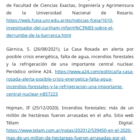
de Facultad de Ciencias Exactas, Ingeniería y Agrimensura
de la Universidad Nacional de Rosario.
https://web.fceia.unr.edu.ar/es/noticias-fceia/1610-
investigador-del-curiham-inform%C3%B3-sobre-el-
derrumbe-de-la-barranca.html
Gárnica, S. (26/08/2021), La Casa Rosada en alerta por
posible crisis energética, falta de agua, incendios forestales
y la refrigeración de una importante central nuclear.
Periódico online A24.
https://www.a24.com/politica/la-casa-
rosada-alerta-posible-crisis-energetica-falta-agua-
incendios-forestales-y-la-refrigeracion-una-importante-
central-nuclear-n857223
Hojman, IF (25/12/2020). Incendios forestales: más de un
millón de hectáreas fueron arrasadas en el año. Sitio web
Télam Digital.
https://www.telam.com.ar/notas/202012/539450-en-el-2020-
mas-de-un-millon-de-hectareas-fueron-arrasadas-por-el-