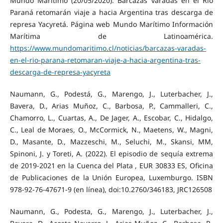
Mundo Marítimo (20/05/2020). Barcazas varadas en el Río
Paraná retomarán viaje a hacia Argentina tras descarga de
represa Yacyretá. Página web Mundo Marítimo Información
Marítima de Latinoamérica.
https://www.mundomaritimo.cl/noticias/barcazas-varadas-
en-el-rio-parana-retomaran-viaje-a-hacia-argentina-tras-
descarga-de-represa-yacyreta
Naumann, G., Podestá, G., Marengo, J., Luterbacher, J.,
Bavera, D., Arias Muñoz, C., Barbosa, P., Cammalleri, C.,
Chamorro, L., Cuartas, A., De Jager, A., Escobar, C., Hidalgo,
C., Leal de Moraes, O., McCormick, N., Maetens, W., Magni,
D., Masante, D., Mazzeschi, M., Seluchi, M., Skansi, MM,
Spinoni, J. y Toreti, A. (2022). El episodio de sequía extrema
de 2019-2021 en la Cuenca del Plata , EUR 30833 ES, Oficina
de Publicaciones de la Unión Europea, Luxemburgo. ISBN
978-92-76-47671-9 (en línea), doi:10.2760/346183, JRC126508
Naumann, G., Podesta, G., Marengo, J., Luterbacher, J.,