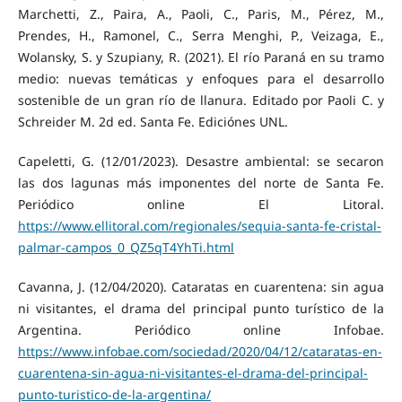
Marchetti, Z., Paira, A., Paoli, C., Paris, M., Pérez, M.,
Prendes, H., Ramonel, C., Serra Menghi, P., Veizaga, E.,
Wolansky, S. y Szupiany, R. (2021). El río Paraná en su tramo
medio: nuevas temáticas y enfoques para el desarrollo
sostenible de un gran río de llanura. Editado por Paoli C. y
Schreider M. 2d ed. Santa Fe. Ediciónes UNL.
Capeletti, G. (12/01/2023). Desastre ambiental: se secaron
las dos lagunas más imponentes del norte de Santa Fe.
Periódico online El Litoral.
https://www.ellitoral.com/regionales/sequia-santa-fe-cristal-
palmar-campos_0_QZ5qT4YhTi.html
Cavanna, J. (12/04/2020). Cataratas en cuarentena: sin agua
ni visitantes, el drama del principal punto turístico de la
Argentina. Periódico online Infobae.
https://www.infobae.com/sociedad/2020/04/12/cataratas-en-
cuarentena-sin-agua-ni-visitantes-el-drama-del-principal-
punto-turistico-de-la-argentina/