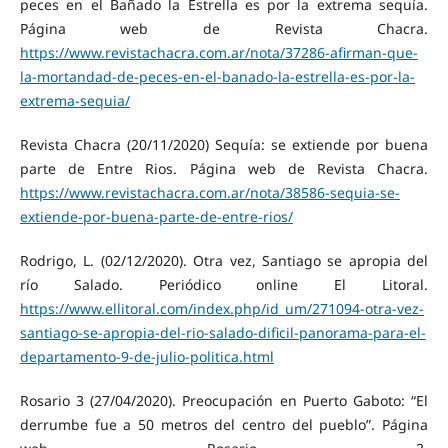
peces en el Bañado la Estrella es por la extrema sequía.
Página web de Revista Chacra.
https://www.revistachacra.com.ar/nota/37286-afirman-que-
la-mortandad-de-peces-en-el-banado-la-estrella-es-por-la-
extrema-sequia/
Revista Chacra (20/11/2020) Sequía: se extiende por buena
parte de Entre Rios. Página web de Revista Chacra.
https://www.revistachacra.com.ar/nota/38586-sequia-se-
extiende-por-buena-parte-de-entre-rios/
Rodrigo, L. (02/12/2020). Otra vez, Santiago se apropia del
río Salado. Periódico online El Litoral.
https://www.ellitoral.com/index.php/id_um/271094-otra-vez-
santiago-se-apropia-del-rio-salado-dificil-panorama-para-el-
departamento-9-de-julio-politica.html
Rosario 3 (27/04/2020). Preocupación en Puerto Gaboto: “El
derrumbe fue a 50 metros del centro del pueblo”. Página