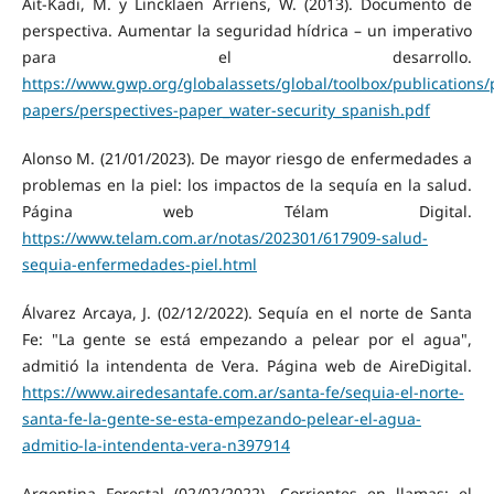
Ait-Kadi, M. y Lincklaen Arriens, W. (2013). Documento de
perspectiva. Aumentar la seguridad hídrica – un imperativo
para el desarrollo.
https://www.gwp.org/globalassets/global/toolbox/publications/
papers/perspectives-paper_water-security_spanish.pdf
Alonso M. (21/01/2023). De mayor riesgo de enfermedades a
problemas en la piel: los impactos de la sequía en la salud.
Página web Télam Digital.
https://www.telam.com.ar/notas/202301/617909-salud-
sequia-enfermedades-piel.html
Álvarez Arcaya, J. (02/12/2022). Sequía en el norte de Santa
Fe: "La gente se está empezando a pelear por el agua",
admitió la intendenta de Vera. Página web de AireDigital.
https://www.airedesantafe.com.ar/santa-fe/sequia-el-norte-
santa-fe-la-gente-se-esta-empezando-pelear-el-agua-
admitio-la-intendenta-vera-n397914
Argentina Forestal (02/02/2022). Corrientes en llamas: el