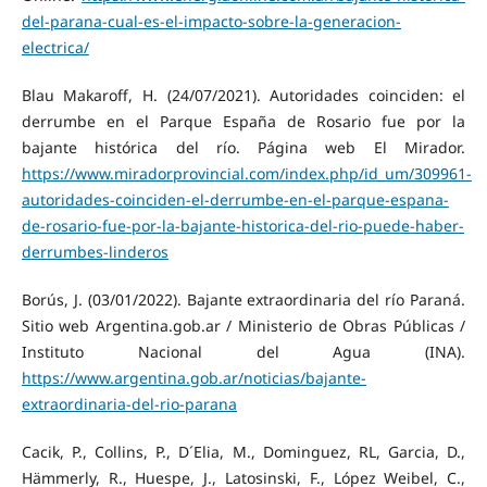
del-parana-cual-es-el-impacto-sobre-la-generacion-
electrica/
Blau Makaroff, H. (24/07/2021). Autoridades coinciden: el
derrumbe en el Parque España de Rosario fue por la
bajante histórica del río. Página web El Mirador.
https://www.miradorprovincial.com/index.php/id_um/309961-
autoridades-coinciden-el-derrumbe-en-el-parque-espana-
de-rosario-fue-por-la-bajante-historica-del-rio-puede-haber-
derrumbes-linderos
Borús, J. (03/01/2022). Bajante extraordinaria del río Paraná.
Sitio web Argentina.gob.ar / Ministerio de Obras Públicas /
Instituto Nacional del Agua (INA).
https://www.argentina.gob.ar/noticias/bajante-
extraordinaria-del-rio-parana
Cacik, P., Collins, P., D´Elia, M., Dominguez, RL, Garcia, D.,
Hämmerly, R., Huespe, J., Latosinski, F., López Weibel, C.,