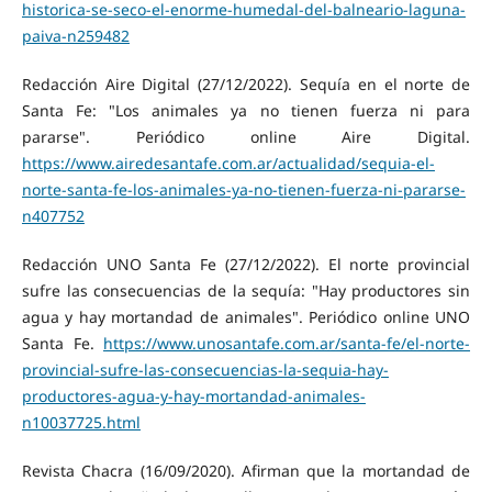
historica-se-seco-el-enorme-humedal-del-balneario-laguna-
paiva-n259482
Redacción Aire Digital (27/12/2022). Sequía en el norte de
Santa Fe: "Los animales ya no tienen fuerza ni para
pararse". Periódico online Aire Digital.
https://www.airedesantafe.com.ar/actualidad/sequia-el-
norte-santa-fe-los-animales-ya-no-tienen-fuerza-ni-pararse-
n407752
Redacción UNO Santa Fe (27/12/2022). El norte provincial
sufre las consecuencias de la sequía: "Hay productores sin
agua y hay mortandad de animales". Periódico online UNO
Santa Fe.
https://www.unosantafe.com.ar/santa-fe/el-norte-
provincial-sufre-las-consecuencias-la-sequia-hay-
productores-agua-y-hay-mortandad-animales-
n10037725.html
Revista Chacra (16/09/2020). Afirman que la mortandad de