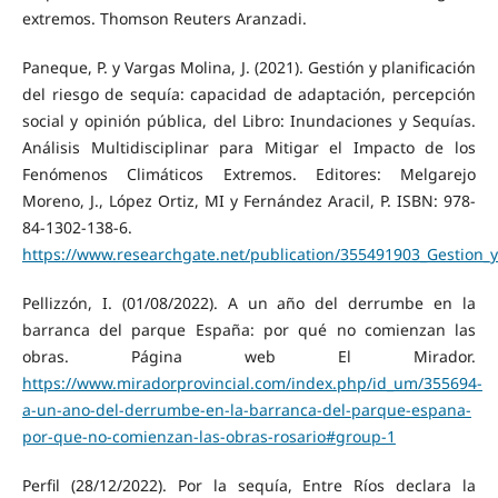
extremos. Thomson Reuters Aranzadi.
Paneque, P. y Vargas Molina, J. (2021). Gestión y planificación
del riesgo de sequía: capacidad de adaptación, percepción
social y opinión pública, del Libro: Inundaciones y Sequías.
Análisis Multidisciplinar para Mitigar el Impacto de los
Fenómenos Climáticos Extremos. Editores: Melgarejo
Moreno, J., López Ortiz, MI y Fernández Aracil, P. ISBN: 978-
84-1302-138-6.
https://www.researchgate.net/publication/355491903_Gestion_y
Pellizzón, I. (01/08/2022). A un año del derrumbe en la
barranca del parque España: por qué no comienzan las
obras. Página web El Mirador.
https://www.miradorprovincial.com/index.php/id_um/355694-
a-un-ano-del-derrumbe-en-la-barranca-del-parque-espana-
por-que-no-comienzan-las-obras-rosario#group-1
Perfil (28/12/2022). Por la sequía, Entre Ríos declara la