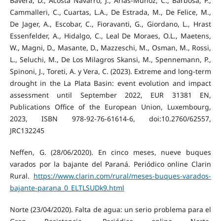
Bavera, D., Acosta Navarro, J., Arias-Muñoz, C., Barbosa, P.,
Cammalleri, C., Cuartas, L.A., De Estrada, M., De Felice, M.,
De Jager, A., Escobar, C., Fioravanti, G., Giordano, L., Hrast
Essenfelder, A., Hidalgo, C., Leal De Moraes, O.L., Maetens,
W., Magni, D., Masante, D., Mazzeschi, M., Osman, M., Rossi,
L., Seluchi, M., De Los Milagros Skansi, M., Spennemann, P.,
Spinoni, J., Toreti, A. y Vera, C. (2023). Extreme and long-term
drought in the La Plata Basin: event evolution and impact
assessment until September 2022, EUR 31381 EN,
Publications Office of the European Union, Luxembourg,
2023, ISBN 978-92-76-61614-6, doi:10.2760/62557,
JRC132245
Neffen, G. (28/06/2020). En cinco meses, nueve buques
varados por la bajante del Paraná. Periódico online Clarin
Rural.
https://www.clarin.com/rural/meses-buques-varados-
bajante-parana_0_ELTLSUDk9.html
Norte (23/04/2020). Falta de agua: un serio problema para el