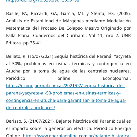
Basile, PA, Riccardi, GA, Garcia, ML y Stenta, HS. (2005).
Análisis de Estabilidad de Márgenes mediante Modelación
Matemática del Proceso De Colapso Masivo Originado por
Falla Plana. Cuadernos del Curiham., Vol 11, nro 2. UNR
Editora. pp.35-41.
Bellato, R. (15/07/2021) Sequía histórica del Paraná: Yacyretá
al 50%, problemas en usinas térmicas y contingencia en
Atucha por la toma de agua de las centrales nucleares.
Periódico online EconoJournal.
https://econojournal.com.ar/2021/07/sequia-historica-del-
parana-yacyreta-al-50-problemas-en-usinas-termicas-y-
contingencia-en-atucha-para-garantizar-la-toma-de-agua-
de-centrales-nucleares/
Berisso, S. (21/07/2021). Bajante histórica del Paraná: cuál es
el impacto sobre la generación eléctrica. Periódico Energia
Online.
https://www.energiaonline.com.ar/bajante-historica-