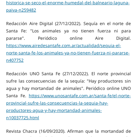
historica-se-seco-el-enorme-humedal-del-balneario-laguna-
paiva-n259482
Redacción Aire Digital (27/12/2022). Sequía en el norte de
Santa Fe: "Los animales ya no tienen fuerza ni para
pararse". Periódico online Aire Digital.
https://www.airedesantafe.com.ar/actualidad/sequia-el-
norte-santa-fe-los-animales-ya-no-tienen-fuerza-ni-pararse-
n407752
Redacción UNO Santa Fe (27/12/2022). El norte provincial
sufre las consecuencias de la sequía: "Hay productores sin
agua y hay mortandad de animales". Periódico online UNO
Santa Fe.
https://www.unosantafe.com.ar/santa-fe/el-norte-
provincial-sufre-las-consecuencias-la-sequia-hay-
productores-agua-y-hay-mortandad-animales-
n10037725.html
Revista Chacra (16/09/2020). Afirman que la mortandad de