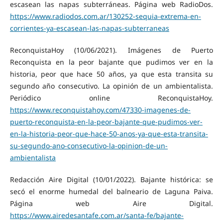
escasean las napas subterráneas. Página web RadioDos.
https://www.radiodos.com.ar/130252-sequia-extrema-en-
corrientes-ya-escasean-las-napas-subterraneas
ReconquistaHoy (10/06/2021). Imágenes de Puerto
Reconquista en la peor bajante que pudimos ver en la
historia, peor que hace 50 años, ya que esta transita su
segundo año consecutivo. La opinión de un ambientalista.
Periódico online ReconquistaHoy.
https://www.reconquistahoy.com/47330-imagenes-de-
puerto-reconquista-en-la-peor-bajante-que-pudimos-ver-
en-la-historia-peor-que-hace-50-anos-ya-que-esta-transita-
su-segundo-ano-consecutivo-la-opinion-de-un-
ambientalista
Redacción Aire Digital (10/01/2022). Bajante histórica: se
secó el enorme humedal del balneario de Laguna Paiva.
Página web Aire Digital.
https://www.airedesantafe.com.ar/santa-fe/bajante-