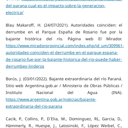
del-parana-cual-es-el-impacto-sobre-la-generacion-
electrica/
Blau Makaroff, H. (24/07/2021). Autoridades coinciden: el
derrumbe en el Parque España de Rosario fue por la
bajante histórica del río. Página web El Mirador.
https://www.miradorprovincial.com/index.php/id_um/309961-
autoridades-coinciden-el-derrumbe-en-el-parque-espana-
de-rosario-fue-por-la-bajante-historica-del-rio-puede-haber-
derrumbes-linderos
Borús, J. (03/01/2022). Bajante extraordinaria del río Paraná.
Sitio web Argentina.gob.ar / Ministerio de Obras Públicas /
Instituto Nacional del Agua (INA).
https://www.argentina.gob.ar/noticias/bajante-
extraordinaria-del-rio-parana
Cacik, P., Collins, P., D´Elia, M., Dominguez, RL, Garcia, D.,
Hämmerly, R., Huespe, J., Latosinski, F., López Weibel, C.,