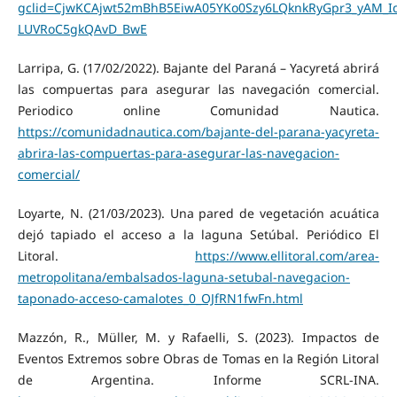
gclid=CjwKCAjwt52mBhB5EiwA05YKo0Szy6LQknkRyGpr3_yAM_Idt
LUVRoC5gkQAvD_BwE
Larripa, G. (17/02/2022). Bajante del Paraná – Yacyretá abrirá
las compuertas para asegurar las navegación comercial.
Periodico online Comunidad Nautica.
https://comunidadnautica.com/bajante-del-parana-yacyreta-
abrira-las-compuertas-para-asegurar-las-navegacion-
comercial/
Loyarte, N. (21/03/2023). Una pared de vegetación acuática
dejó tapiado el acceso a la laguna Setúbal. Periódico El
Litoral.
https://www.ellitoral.com/area-
metropolitana/embalsados-laguna-setubal-navegacion-
taponado-acceso-camalotes_0_OJfRN1fwFn.html
Mazzón, R., Müller, M. y Rafaelli, S. (2023). Impactos de
Eventos Extremos sobre Obras de Tomas en la Región Litoral
de Argentina. Informe SCRL-INA.