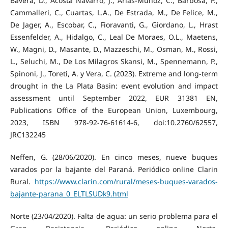
Bavera, D., Acosta Navarro, J., Arias-Muñoz, C., Barbosa, P.,
Cammalleri, C., Cuartas, L.A., De Estrada, M., De Felice, M.,
De Jager, A., Escobar, C., Fioravanti, G., Giordano, L., Hrast
Essenfelder, A., Hidalgo, C., Leal De Moraes, O.L., Maetens,
W., Magni, D., Masante, D., Mazzeschi, M., Osman, M., Rossi,
L., Seluchi, M., De Los Milagros Skansi, M., Spennemann, P.,
Spinoni, J., Toreti, A. y Vera, C. (2023). Extreme and long-term
drought in the La Plata Basin: event evolution and impact
assessment until September 2022, EUR 31381 EN,
Publications Office of the European Union, Luxembourg,
2023, ISBN 978-92-76-61614-6, doi:10.2760/62557,
JRC132245
Neffen, G. (28/06/2020). En cinco meses, nueve buques
varados por la bajante del Paraná. Periódico online Clarin
Rural.
https://www.clarin.com/rural/meses-buques-varados-
bajante-parana_0_ELTLSUDk9.html
Norte (23/04/2020). Falta de agua: un serio problema para el