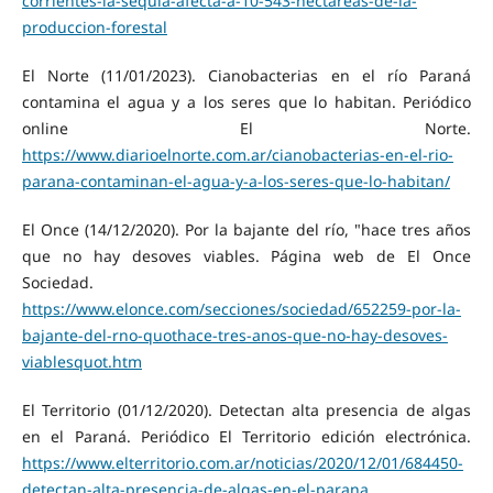
corrientes-la-sequia-afecta-a-10-543-hectareas-de-la-
produccion-forestal
El Norte (11/01/2023). Cianobacterias en el río Paraná
contamina el agua y a los seres que lo habitan. Periódico
online El Norte.
https://www.diarioelnorte.com.ar/cianobacterias-en-el-rio-
parana-contaminan-el-agua-y-a-los-seres-que-lo-habitan/
El Once (14/12/2020). Por la bajante del río, "hace tres años
que no hay desoves viables. Página web de El Once
Sociedad.
https://www.elonce.com/secciones/sociedad/652259-por-la-
bajante-del-rno-quothace-tres-anos-que-no-hay-desoves-
viablesquot.htm
El Territorio (01/12/2020). Detectan alta presencia de algas
en el Paraná. Periódico El Territorio edición electrónica.
https://www.elterritorio.com.ar/noticias/2020/12/01/684450-
detectan-alta-presencia-de-algas-en-el-parana