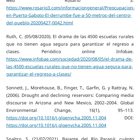
web Rosario 3.
https://www.rosario3.com/informaciongeneral/Preocupacion-
en-Puerto-Gaboto-El-derrumbe-fue-a-50-metros-del-centro-
del-pueblo-20200427-0042.html
Ruth, C. (05/08/2020). El drama de las 4500 escuelas rurales
que no tienen agua segura para garantizar el regreso a
clases. Periódico online Infobae.
https://www.infobae.com/sociedad/2020/08/05/el-drama-de-
las-4500-escuelas-rurales-que-no-tienen-agua-segura-para-
garantizar-el-regreso-a-clases/
Sonnett, J., Morehouse, B., Finger, T., Garfin, G. y Rattray, N.
(2006). Drought and declining reservoirs: Comparing media
discourse in Arizona and New Mexico, 2002–2004. Global
Environmental Change, 16(1), 95–113.
https://doi.org/10.1016/j.gloenvcha.2005.11.004
DOI:
https://doi.org/10.1016/j.gloenvcha.2005.11.004
Spaltro, S. (21/07/2021). Bajante del Río Paraná: cuánto