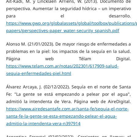
Ait-Kadi, M. y Lincklaen Arriens, W. (2013). Documento de
perspectiva. Aumentar la seguridad hídrica – un imperativo
para el desarrollo.
https://www.gwp.org/globalassets/global/toolbox/publications/
papers/perspectives-paper_water-security_spanish.pdf
Alonso M. (21/01/2023). De mayor riesgo de enfermedades a
problemas en la piel: los impactos de la sequía en la salud.
Página web Télam Digital.
https://www.telam.com.ar/notas/202301/617909-salud-
sequia-enfermedades-piel.html
Álvarez Arcaya, J. (02/12/2022). Sequía en el norte de Santa
Fe: "La gente se está empezando a pelear por el agua",
admitió la intendenta de Vera. Página web de AireDigital.
https://www.airedesantafe.com.ar/santa-fe/sequia-el-norte-
santa-fe-la-gente-se-esta-empezando-pelear-el-agua-
admitio-la-intendenta-vera-n397914
Argentina Forestal (02/02/2022). Corrientes en llamas: el