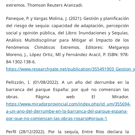
extremos. Thomson Reuters Aranzadi.
Paneque, P. y Vargas Molina, J. (2021). Gestión y planificación
del riesgo de sequía: capacidad de adaptación, percepción
social y opinión pública, del Libro: Inundaciones y Sequías.
Análisis Multidisciplinar para Mitigar el Impacto de los
Fenómenos Climáticos Extremos. Editores: Melgarejo
Moreno, J., López Ortiz, MI y Fernández Aracil, P. ISBN: 978-
84-1302-138-6.
https://www.researchgate.net/publication/355491903_Gestion_y
Pellizzón, I. (01/08/2022). A un año del derrumbe en la
barranca del parque España: por qué no comienzan las
obras. Página web El Mirador.
https://www.miradorprovincial.com/index.php/id_um/355694-
a-un-ano-del-derrumbe-en-la-barranca-del-parque-espana-
por-que-no-comienzan-las-obras-rosario#group-1
Perfil (28/12/2022). Por la sequía, Entre Ríos declara la