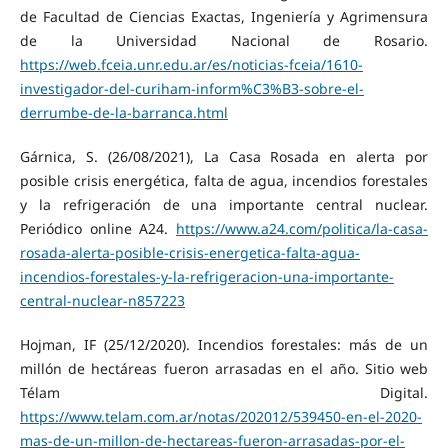
de Facultad de Ciencias Exactas, Ingeniería y Agrimensura
de la Universidad Nacional de Rosario.
https://web.fceia.unr.edu.ar/es/noticias-fceia/1610-
investigador-del-curiham-inform%C3%B3-sobre-el-
derrumbe-de-la-barranca.html
Gárnica, S. (26/08/2021), La Casa Rosada en alerta por
posible crisis energética, falta de agua, incendios forestales
y la refrigeración de una importante central nuclear.
Periódico online A24.
https://www.a24.com/politica/la-casa-
rosada-alerta-posible-crisis-energetica-falta-agua-
incendios-forestales-y-la-refrigeracion-una-importante-
central-nuclear-n857223
Hojman, IF (25/12/2020). Incendios forestales: más de un
millón de hectáreas fueron arrasadas en el año. Sitio web
Télam Digital.
https://www.telam.com.ar/notas/202012/539450-en-el-2020-
mas-de-un-millon-de-hectareas-fueron-arrasadas-por-el-