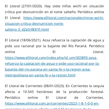
El Litoral (27/01/2020). Hay siete niños wichí en situación
crítica por desnutrición en el norte salteño. Periódico online
El Litoral.
https://www.ellitoral.com/nacionales/ninos-wichi-
situacion-critica-desnutricion-norte-
salteno_0_dZe5r8EKYI.html
El Litoral (18/06/2021). Assa refuerza la captación de agua y
pide uso racional por la bajante del Río Paraná. Periódico
online El Litoral.
https://www.ellitoral.com/index.php/id_um/303893-assa-
refuerza-la-captacion-de-agua-y-pide-uso-racional-por-la-
bajante-del-rio-parana-en-santa-fe-y-la-region-area-
metropolitana-en-santa-fe-y-la-region.html
El Litoral de Corrientes (08/01/2023). En Corrientes la sequía
afecta a 10.543 hectáreas de la producción forestal.
Periódico online El Litoral de Corrientes.
https://www.ellitoral.com.ar/corrientes/2023-1-8-1-0-0-en-