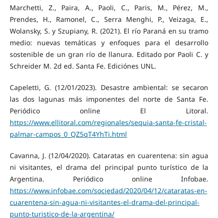
Marchetti, Z., Paira, A., Paoli, C., Paris, M., Pérez, M.,
Prendes, H., Ramonel, C., Serra Menghi, P., Veizaga, E.,
Wolansky, S. y Szupiany, R. (2021). El río Paraná en su tramo
medio: nuevas temáticas y enfoques para el desarrollo
sostenible de un gran río de llanura. Editado por Paoli C. y
Schreider M. 2d ed. Santa Fe. Ediciónes UNL.
Capeletti, G. (12/01/2023). Desastre ambiental: se secaron
las dos lagunas más imponentes del norte de Santa Fe.
Periódico online El Litoral.
https://www.ellitoral.com/regionales/sequia-santa-fe-cristal-
palmar-campos_0_QZ5qT4YhTi.html
Cavanna, J. (12/04/2020). Cataratas en cuarentena: sin agua
ni visitantes, el drama del principal punto turístico de la
Argentina. Periódico online Infobae.
https://www.infobae.com/sociedad/2020/04/12/cataratas-en-
cuarentena-sin-agua-ni-visitantes-el-drama-del-principal-
punto-turistico-de-la-argentina/