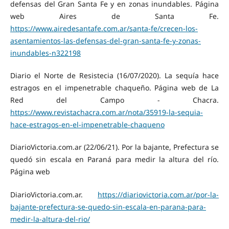
defensas del Gran Santa Fe y en zonas inundables. Página
web Aires de Santa Fe.
https://www.airedesantafe.com.ar/santa-fe/crecen-los-
asentamientos-las-defensas-del-gran-santa-fe-y-zonas-
inundables-n322198
Diario el Norte de Resistecia (16/07/2020). La sequía hace
estragos en el impenetrable chaqueño. Página web de La
Red del Campo - Chacra.
https://www.revistachacra.com.ar/nota/35919-la-sequia-
hace-estragos-en-el-impenetrable-chaqueno
DiarioVictoria.com.ar (22/06/21). Por la bajante, Prefectura se
quedó sin escala en Paraná para medir la altura del río.
Página web
DiarioVictoria.com.ar.
https://diariovictoria.com.ar/por-la-
bajante-prefectura-se-quedo-sin-escala-en-parana-para-
medir-la-altura-del-rio/