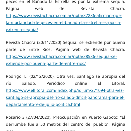
peces en el Bañado la Estrella es por la extrema sequía.
Página web de Revista Chacra.
https://www.revistachacra.com.ar/nota/37286-afirman-que-
la-mortandad-de-peces-en-el-banado-la-estrella-es-por-la-
extrema-sequia/
Revista Chacra (20/11/2020) Sequía: se extiende por buena
parte de Entre Rios. Página web de Revista Chacra.
https://www.revistachacra.com.ar/nota/38586-sequia-se-
extiende-por-buena-parte-de-entre-rios/
Rodrigo, L. (02/12/2020). Otra vez, Santiago se apropia del
río Salado. Periódico online El Litoral.
https://www.ellitoral.com/index.php/id_um/271094-otra-vez-
santiago-se-apropia-del-rio-salado-dificil-panorama-para-el-
departamento-9-de-julio-politica.html
Rosario 3 (27/04/2020). Preocupación en Puerto Gaboto: “El
derrumbe fue a 50 metros del centro del pueblo”. Página