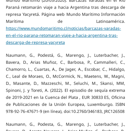
Mundo Marítimo (20/05/2020). Barcazas varadas en el Río
Paraná retomarán viaje a hacia Argentina tras descarga de
represa Yacyretá. Página web Mundo Marítimo Información
Marítima de Latinoamérica.
https://www.mundomaritimo.cl/noticias/barcazas-varadas-
en-el-rio-parana-retomaran-viaje-a-hacia-argentina-tras-
descarga-de-represa-yacyreta
Naumann, G., Podestá, G., Marengo, J., Luterbacher, J.,
Bavera, D., Arias Muñoz, C., Barbosa, P., Cammalleri, C.,
Chamorro, L., Cuartas, A., De Jager, A., Escobar, C., Hidalgo,
C., Leal de Moraes, O., McCormick, N., Maetens, W., Magni,
D., Masante, D., Mazzeschi, M., Seluchi, M., Skansi, MM,
Spinoni, J. y Toreti, A. (2022). El episodio de sequía extrema
de 2019-2021 en la Cuenca del Plata , EUR 30833 ES, Oficina
de Publicaciones de la Unión Europea, Luxemburgo. ISBN
978-92-76-47671-9 (en línea), doi:10.2760/346183, JRC126508
Naumann, G., Podesta, G., Marengo, J., Luterbacher, J.,