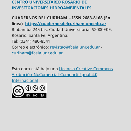
CENTRO UNIVERSITARIO ROSARIO DE
INVESTIGACIONES HIDROAMBIENTALES
CUADERNOS DEL CURIHAM - ISSN 2683-8168 (En
línea)
https://cuadernosdelcuriham.unr.edu.ar
Riobamba 245 bis. Ciudad Universitaria. S2000EKE.
Rosario. Santa Fe. Argentina.
Tel: (0341) 480-8541
Correo electrónico:
revistac@fceia.unr.edu.ar
-
curiham@fceia.unr.edu.ar
Esta obra está bajo una
Licencia Creative Commons
Atribución-NoComercial-CompartirIgual 4.0
Internacional