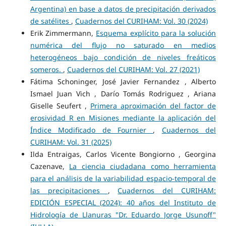
Argentina) en base a datos de precipitación derivados
de satélites
,
Cuadernos del CURIHAM: Vol. 30 (2024)
Erik Zimmermann,
Esquema explícito para la solución
numérica del flujo no saturado en medios
heterogéneos bajo condición de niveles freáticos
someros.
,
Cuadernos del CURIHAM: Vol. 27 (2021)
Fátima Schoninger, José Javier Fernandez , Alberto
Ismael Juan Vich , Darío Tomás Rodriguez , Ariana
Giselle Seufert ,
Primera aproximación del factor de
erosividad R en Misiones mediante la aplicación del
Índice Modificado de Fournier
,
Cuadernos del
CURIHAM: Vol. 31 (2025)
Ilda Entraigas, Carlos Vicente Bongiorno , Georgina
Cazenave,
La ciencia ciudadana como herramienta
para el análisis de la variabilidad espacio-temporal de
las precipitaciones
,
Cuadernos del CURIHAM:
EDICIÓN ESPECIAL (2024): 40 años del Instituto de
Hidrología de Llanuras "Dr. Eduardo Jorge Usunoff"