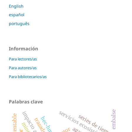
English
español
português
Información
Para lectores/as
Para autores/as
Para bibliotecarios/as
Palabras clave
servicios ecosistémicos
embalse
impacto ambiental
series de tiempo
hec-hms
minería