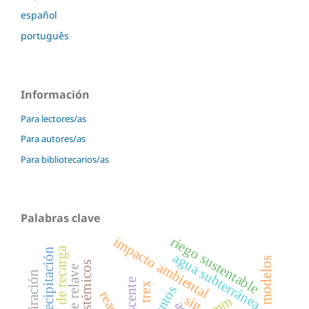
español
português
Información
Para lectores/as
Para autores/as
Para bibliotecarios/as
Palabras clave
riego sustentable
impacto ambiental
mapa de recarga
precipitación
agua subterránea
modelos
trex
sig