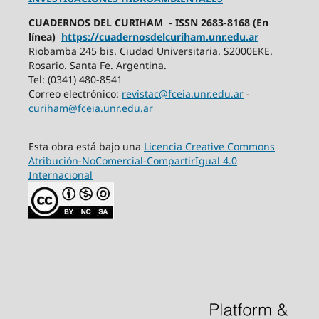
CUADERNOS DEL CURIHAM - ISSN 2683-8168 (En
línea)
https://cuadernosdelcuriham.unr.edu.ar
Riobamba 245 bis. Ciudad Universitaria. S2000EKE.
Rosario. Santa Fe. Argentina.
Tel: (0341) 480-8541
Correo electrónico:
revistac@fceia.unr.edu.ar
-
curiham@fceia.unr.edu.ar
Esta obra está bajo una
Licencia Creative Commons
Atribución-NoComercial-CompartirIgual 4.0
Internacional