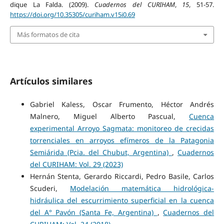
dique La Falda. (2009).
Cuadernos del CURIHAM
,
15
, 51-57.
https://doi.org/10.35305/curiham.v15i0.69
Más formatos de cita
Artículos similares
Gabriel Kaless, Oscar Frumento, Héctor Andrés
Malnero, Miguel Alberto Pascual,
Cuenca
experimental Arroyo Sagmata: monitoreo de crecidas
torrenciales en arroyos efímeros de la Patagonia
Semiárida (Pcia. del Chubut, Argentina)
,
Cuadernos
del CURIHAM: Vol. 29 (2023)
Hernán Stenta, Gerardo Riccardi, Pedro Basile, Carlos
Scuderi,
Modelación matemática hidrológica-
hidráulica del escurrimiento superficial en la cuenca
del A° Pavón (Santa Fe, Argentina)
,
Cuadernos del