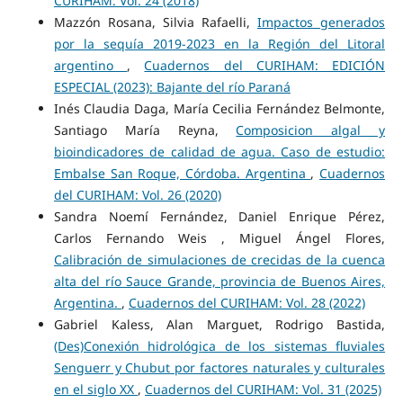
CURIHAM: Vol. 24 (2018)
Mazzón Rosana, Silvia Rafaelli,
Impactos generados
por la sequía 2019-2023 en la Región del Litoral
argentino
,
Cuadernos del CURIHAM: EDICIÓN
ESPECIAL (2023): Bajante del río Paraná
Inés Claudia Daga, María Cecilia Fernández Belmonte,
Santiago María Reyna,
Composicion algal y
bioindicadores de calidad de agua. Caso de estudio:
Embalse San Roque, Córdoba. Argentina
,
Cuadernos
del CURIHAM: Vol. 26 (2020)
Sandra Noemí Fernández, Daniel Enrique Pérez,
Carlos Fernando Weis , Miguel Ángel Flores,
Calibración de simulaciones de crecidas de la cuenca
alta del río Sauce Grande, provincia de Buenos Aires,
Argentina.
,
Cuadernos del CURIHAM: Vol. 28 (2022)
Gabriel Kaless, Alan Marguet, Rodrigo Bastida,
(Des)Conexión hidrológica de los sistemas fluviales
Senguerr y Chubut por factores naturales y culturales
en el siglo XX
,
Cuadernos del CURIHAM: Vol. 31 (2025)