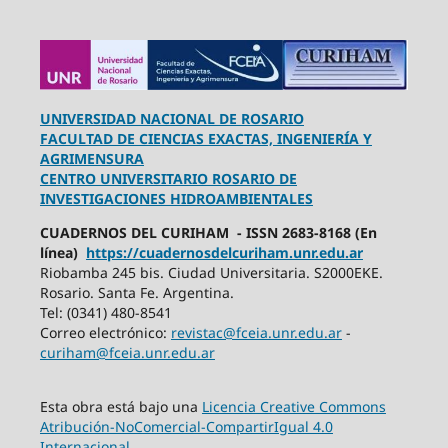
UNIVERSIDAD NACIONAL DE ROSARIO
FACULTAD DE CIENCIAS EXACTAS, INGENIERÍA Y
AGRIMENSURA
CENTRO UNIVERSITARIO ROSARIO DE
INVESTIGACIONES HIDROAMBIENTALES
CUADERNOS DEL CURIHAM - ISSN 2683-8168 (En
línea)
https://cuadernosdelcuriham.unr.edu.ar
Riobamba 245 bis. Ciudad Universitaria. S2000EKE.
Rosario. Santa Fe. Argentina.
Tel: (0341) 480-8541
Correo electrónico:
revistac@fceia.unr.edu.ar
-
curiham@fceia.unr.edu.ar
Esta obra está bajo una
Licencia Creative Commons
Atribución-NoComercial-CompartirIgual 4.0
Internacional