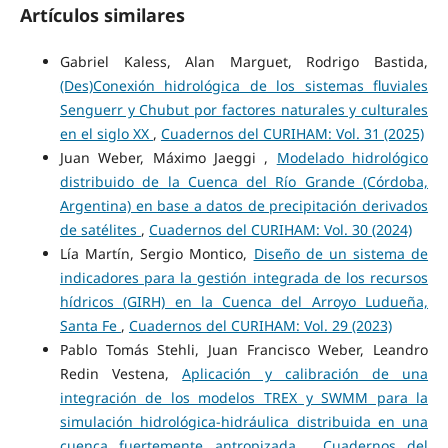
Artículos similares
Gabriel Kaless, Alan Marguet, Rodrigo Bastida,
(Des)Conexión hidrológica de los sistemas fluviales
Senguerr y Chubut por factores naturales y culturales
en el siglo XX
,
Cuadernos del CURIHAM: Vol. 31 (2025)
Juan Weber, Máximo Jaeggi ,
Modelado hidrológico
distribuido de la Cuenca del Río Grande (Córdoba,
Argentina) en base a datos de precipitación derivados
de satélites
,
Cuadernos del CURIHAM: Vol. 30 (2024)
Lía Martín, Sergio Montico,
Diseño de un sistema de
indicadores para la gestión integrada de los recursos
hídricos (GIRH) en la Cuenca del Arroyo Ludueña,
Santa Fe
,
Cuadernos del CURIHAM: Vol. 29 (2023)
Pablo Tomás Stehli, Juan Francisco Weber, Leandro
Redin Vestena,
Aplicación y calibración de una
integración de los modelos TREX y SWMM para la
simulación hidrológica-hidráulica distribuida en una
cuenca fuertemente antropizada
,
Cuadernos del