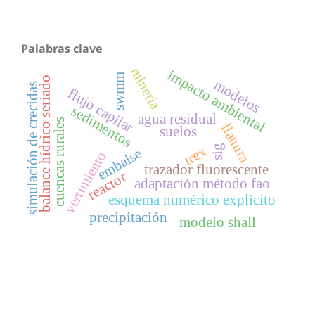
Palabras clave
minería
impacto ambiental
swmm
balance hídrico seriado
modelos
simulación de crecidas
flujo capilar
sedimentos
agua residual
cuencas rurales
llanura
suelos
sig
trex
embalse
vertimiento
trazador fluorescente
reactor
adaptación método fao
esquema numérico explícito
precipitación
modelo shall