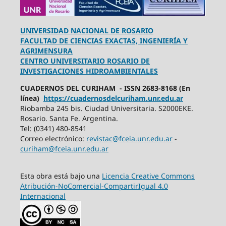
UNIVERSIDAD NACIONAL DE ROSARIO
FACULTAD DE CIENCIAS EXACTAS, INGENIERÍA Y
AGRIMENSURA
CENTRO UNIVERSITARIO ROSARIO DE
INVESTIGACIONES HIDROAMBIENTALES
CUADERNOS DEL CURIHAM - ISSN 2683-8168 (En
línea)
https://cuadernosdelcuriham.unr.edu.ar
Riobamba 245 bis. Ciudad Universitaria. S2000EKE.
Rosario. Santa Fe. Argentina.
Tel: (0341) 480-8541
Correo electrónico:
revistac@fceia.unr.edu.ar
-
curiham@fceia.unr.edu.ar
Esta obra está bajo una
Licencia Creative Commons
Atribución-NoComercial-CompartirIgual 4.0
Internacional