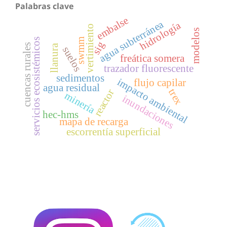
Palabras clave
embalse
agua subterránea
hidrología
vertimiento
modelos
swmm
servicios ecosistémicos
sig
cuencas rurales
llanura
suelos
freática somera
trazador fluorescente
sedimentos
impacto ambiental
flujo capilar
agua residual
trex
reactor
minería
inundaciones
hec-hms
mapa de recarga
escorrentía superficial