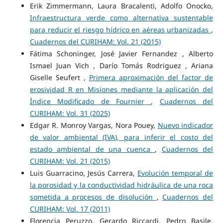
Erik Zimmermann, Laura Bracalenti, Adolfo Onocko,
Infraestructura verde como alternativa sustentable
para reducir el riesgo hídrico en aéreas urbanizadas
,
Cuadernos del CURIHAM: Vol. 21 (2015)
Fátima Schoninger, José Javier Fernandez , Alberto
Ismael Juan Vich , Darío Tomás Rodriguez , Ariana
Giselle Seufert ,
Primera aproximación del factor de
erosividad R en Misiones mediante la aplicación del
Índice Modificado de Fournier
,
Cuadernos del
CURIHAM: Vol. 31 (2025)
Edgar R. Monroy Vargas, Nora Pouey,
Nuevo indicador
de valor ambiental (IVA), para inferir el costo del
estado ambiental de una cuenca
,
Cuadernos del
CURIHAM: Vol. 21 (2015)
Luis Guarracino, Jesús Carrera,
Evolución temporal de
la porosidad y la conductividad hidráulica de una roca
sometida a procesos de disolución
,
Cuadernos del
CURIHAM: Vol. 17 (2011)
Florencia Peruzzo, Gerardo Riccardi, Pedro Basile,