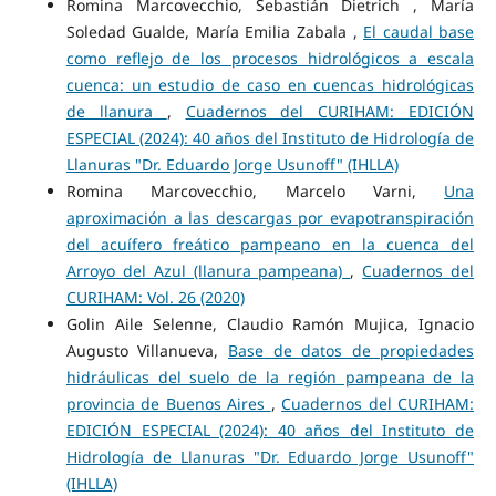
Romina Marcovecchio, Sebastián Dietrich , María
Soledad Gualde, María Emilia Zabala ,
El caudal base
como reflejo de los procesos hidrológicos a escala
cuenca: un estudio de caso en cuencas hidrológicas
de llanura
,
Cuadernos del CURIHAM: EDICIÓN
ESPECIAL (2024): 40 años del Instituto de Hidrología de
Llanuras "Dr. Eduardo Jorge Usunoff" (IHLLA)
Romina Marcovecchio, Marcelo Varni,
Una
aproximación a las descargas por evapotranspiración
del acuífero freático pampeano en la cuenca del
Arroyo del Azul (llanura pampeana)
,
Cuadernos del
CURIHAM: Vol. 26 (2020)
Golin Aile Selenne, Claudio Ramón Mujica, Ignacio
Augusto Villanueva,
Base de datos de propiedades
hidráulicas del suelo de la región pampeana de la
provincia de Buenos Aires
,
Cuadernos del CURIHAM:
EDICIÓN ESPECIAL (2024): 40 años del Instituto de
Hidrología de Llanuras "Dr. Eduardo Jorge Usunoff"
(IHLLA)