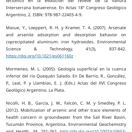
tectónico en la evolución del relieve de la llanura
Interserrana bonaerense. En Actas 18° Congreso Geológico
Argentino, 2. ISBN: 978-987-22403-4-9.
Masue, Y., Loeppert, R. H. y Kramer, T. A. (2007). Arsenate
and arsenite adsorption and desorption behavior on
coprecipitated aluminum: iron hydroxides. Environmental
Science & Technology, 41(3), 837-842.
https://doi.org/10.1021/es061160z
Mormeneo, M. L. (2005). Geología superficial en la cuenca
inferior del río Quequén Salado. En De Barrio, R., González,
P., Leal, P. y Llambías, E. J. (Eds.) Actas del XVI Congreso
Geológico Argentino. La Plata.
Nicolli, H. B., García, J. W., Falcón, C. M. y Smedley, P. L.
(2012). Mobilization of arsenic and other trace elements of
health concern in groundwater from the Salí River Basin,
Tucumán Province, Argentina. Environmental Geochemistry
and Health, 34, 251-262.
http://dx.doi.org/10.1007/s10653-