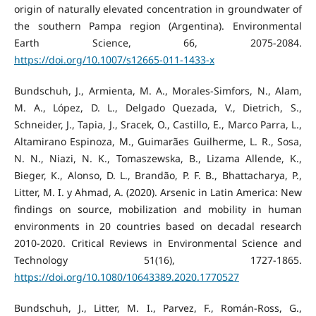
origin of naturally elevated concentration in groundwater of
the southern Pampa region (Argentina). Environmental
Earth Science, 66, 2075-2084.
https://doi.org/10.1007/s12665-011-1433-x
Bundschuh, J., Armienta, M. A., Morales-Simfors, N., Alam,
M. A., López, D. L., Delgado Quezada, V., Dietrich, S.,
Schneider, J., Tapia, J., Sracek, O., Castillo, E., Marco Parra, L.,
Altamirano Espinoza, M., Guimarães Guilherme, L. R., Sosa,
N. N., Niazi, N. K., Tomaszewska, B., Lizama Allende, K.,
Bieger, K., Alonso, D. L., Brandão, P. F. B., Bhattacharya, P.,
Litter, M. I. y Ahmad, A. (2020). Arsenic in Latin America: New
findings on source, mobilization and mobility in human
environments in 20 countries based on decadal research
2010-2020. Critical Reviews in Environmental Science and
Technology 51(16), 1727-1865.
https://doi.org/10.1080/10643389.2020.1770527
Bundschuh, J., Litter, M. I., Parvez, F., Román-Ross, G.,