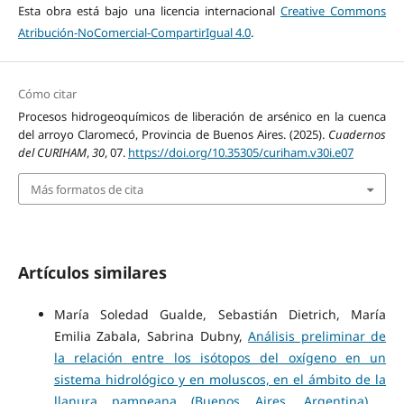
Esta obra está bajo una licencia internacional
Creative Commons
Atribución-NoComercial-CompartirIgual 4.0
.
Cómo citar
Procesos hidrogeoquímicos de liberación de arsénico en la cuenca
del arroyo Claromecó, Provincia de Buenos Aires. (2025).
Cuadernos
del CURIHAM
,
30
, 07.
https://doi.org/10.35305/curiham.v30i.e07
Más formatos de cita
Artículos similares
María Soledad Gualde, Sebastián Dietrich, María
Emilia Zabala, Sabrina Dubny,
Análisis preliminar de
la relación entre los isótopos del oxígeno en un
sistema hidrológico y en moluscos, en el ámbito de la
llanura pampeana (Buenos Aires, Argentina)
,