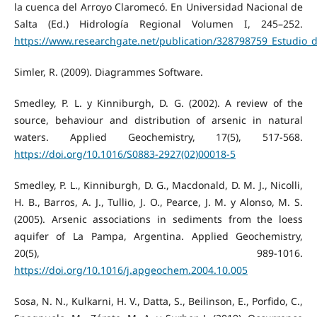
la cuenca del Arroyo Claromecó. En Universidad Nacional de
Salta (Ed.) Hidrología Regional Volumen I, 245–252.
https://www.researchgate.net/publication/328798759_Estudio_
Simler, R. (2009). Diagrammes Software.
Smedley, P. L. y Kinniburgh, D. G. (2002). A review of the
source, behaviour and distribution of arsenic in natural
waters. Applied Geochemistry, 17(5), 517-568.
https://doi.org/10.1016/S0883-2927(02)00018-5
Smedley, P. L., Kinniburgh, D. G., Macdonald, D. M. J., Nicolli,
H. B., Barros, A. J., Tullio, J. O., Pearce, J. M. y Alonso, M. S.
(2005). Arsenic associations in sediments from the loess
aquifer of La Pampa, Argentina. Applied Geochemistry,
20(5), 989-1016.
https://doi.org/10.1016/j.apgeochem.2004.10.005
Sosa, N. N., Kulkarni, H. V., Datta, S., Beilinson, E., Porfido, C.,