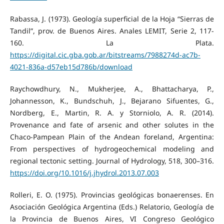
Rabassa, J. (1973). Geología superficial de la Hoja “Sierras de
Tandil”, prov. de Buenos Aires. Anales LEMIT, Serie 2, 117-
160. La Plata.
https://digital.cic.gba.gob.ar/bitstreams/7988274d-ac7b-
4021-836a-d57eb15d786b/download
Raychowdhury, N., Mukherjee, A., Bhattacharya, P.,
Johannesson, K., Bundschuh, J., Bejarano Sifuentes, G.,
Nordberg, E., Martin, R. A. y Storniolo, A. R. (2014).
Provenance and fate of arsenic and other solutes in the
Chaco-Pampean Plain of the Andean foreland, Argentina:
From perspectives of hydrogeochemical modeling and
regional tectonic setting. Journal of Hydrology, 518, 300–316.
https://doi.org/10.1016/j.jhydrol.2013.07.003
Rolleri, E. O. (1975). Provincias geológicas bonaerenses. En
Asociación Geológica Argentina (Eds.) Relatorio, Geología de
la Provincia de Buenos Aires, VI Congreso Geológico