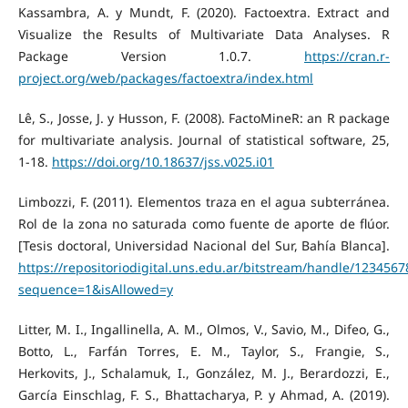
Kassambra, A. y Mundt, F. (2020). Factoextra. Extract and
Visualize the Results of Multivariate Data Analyses. R
Package Version 1.0.7.
https://cran.r-
project.org/web/packages/factoextra/index.html
Lê, S., Josse, J. y Husson, F. (2008). FactoMineR: an R package
for multivariate analysis. Journal of statistical software, 25,
1-18.
https://doi.org/10.18637/jss.v025.i01
Limbozzi, F. (2011). Elementos traza en el agua subterránea.
Rol de la zona no saturada como fuente de aporte de flúor.
[Tesis doctoral, Universidad Nacional del Sur, Bahía Blanca].
https://repositoriodigital.uns.edu.ar/bitstream/handle/1234
sequence=1&isAllowed=y
Litter, M. I., Ingallinella, A. M., Olmos, V., Savio, M., Difeo, G.,
Botto, L., Farfán Torres, E. M., Taylor, S., Frangie, S.,
Herkovits, J., Schalamuk, I., González, M. J., Berardozzi, E.,
García Einschlag, F. S., Bhattacharya, P. y Ahmad, A. (2019).