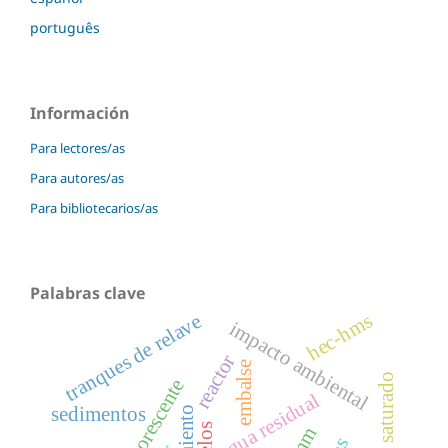
português
Información
Para lectores/as
Para autores/as
Para bibliotecarios/as
Palabras clave
hec-hms
tranques de relave
impacto ambiental
reactor
embalse
flujo no saturado
agua residual
sedimentos
suelos