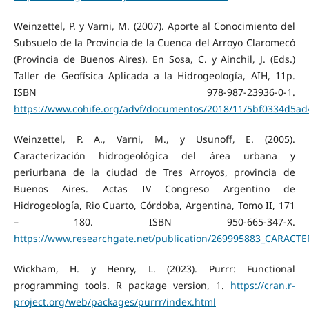
Weinzettel, P. y Varni, M. (2007). Aporte al Conocimiento del
Subsuelo de la Provincia de la Cuenca del Arroyo Claromecó
(Provincia de Buenos Aires). En Sosa, C. y Ainchil, J. (Eds.)
Taller de Geofísica Aplicada a la Hidrogeología, AIH, 11p.
ISBN 978-987-23936-0-1.
https://www.cohife.org/advf/documentos/2018/11/5bf0334d5ad
Weinzettel, P. A., Varni, M., y Usunoff, E. (2005).
Caracterización hidrogeológica del área urbana y
periurbana de la ciudad de Tres Arroyos, provincia de
Buenos Aires. Actas IV Congreso Argentino de
Hidrogeología, Rio Cuarto, Córdoba, Argentina, Tomo II, 171
– 180. ISBN 950-665-347-X.
https://www.researchgate.net/publication/269995883_CA
Wickham, H. y Henry, L. (2023). Purrr: Functional
programming tools. R package version, 1.
https://cran.r-
project.org/web/packages/purrr/index.html