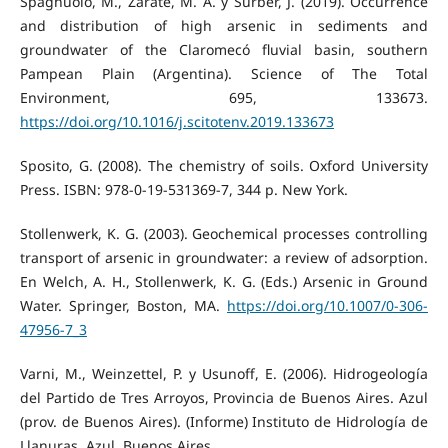
Spagnuolo, M., Zárate, M. A. y Surber, J. (2019). Occurrence
and distribution of high arsenic in sediments and
groundwater of the Claromecó fluvial basin, southern
Pampean Plain (Argentina). Science of The Total
Environment, 695, 133673.
https://doi.org/10.1016/j.scitotenv.2019.133673
Sposito, G. (2008). The chemistry of soils. Oxford University
Press. ISBN: 978-0-19-531369-7, 344 p. New York.
Stollenwerk, K. G. (2003). Geochemical processes controlling
transport of arsenic in groundwater: a review of adsorption.
En Welch, A. H., Stollenwerk, K. G. (Eds.) Arsenic in Ground
Water. Springer, Boston, MA.
https://doi.org/10.1007/0-306-
47956-7_3
Varni, M., Weinzettel, P. y Usunoff, E. (2006). Hidrogeología
del Partido de Tres Arroyos, Provincia de Buenos Aires. Azul
(prov. de Buenos Aires). (Informe) Instituto de Hidrología de
Llanuras. Azul, Buenos Aires.