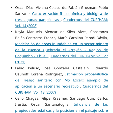
Oscar Díaz, Viviana Colasurdo, Fabián Grosman, Pablo
Sanzano,
Caracterización fisicoquímica y biológica de
tres lagunas pampásicas
,
Cuadernos del CURIHAM:
Vol. 14 (2008)
Keyla Manuela Alencar da Silva Alves, Constanza
Belén Contreras Franco, María Carolina Parodi Dávila,
Modelación de áreas inundables en un sector minero
de la cuenca Quebrada el Arrayán – Región de
Coquimbo - Chile.
,
Cuadernos del CURIHAM: Vol. 27
(2021)
Fabio Peluso, José González Castelain, Eduardo
Usunoff, Lorena Rodríguez,
Estimación probabilística
del riesgo sanitario con MS Excel:: ejemplo de
aplicación a un escenario recreativo
,
Cuadernos del
CURIHAM: Vol. 13 (2007)
Celio Chagas, Filipe Kraemer, Santiago Utin, Carlos
Irurtia, Oscar Santanatoglia,
Influencia de las
propiedades edáficas y la posición en el paisaje sobre