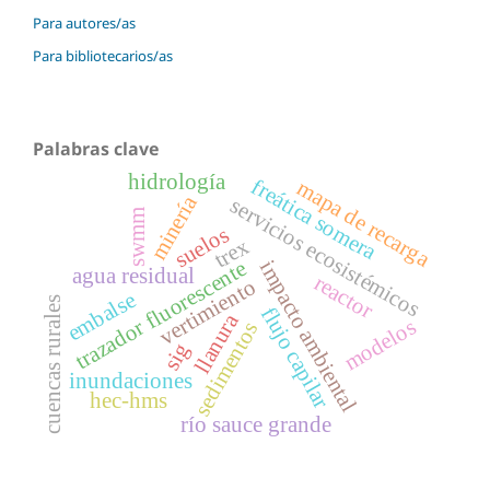
Para autores/as
Para bibliotecarios/as
Palabras clave
hidrología
freática somera
mapa de recarga
minería
servicios ecosistémicos
swmm
suelos
trex
trazador fluorescente
impacto ambiental
agua residual
reactor
vertimiento
embalse
cuencas rurales
flujo capilar
llanura
modelos
sedimentos
sig
inundaciones
hec-hms
río sauce grande