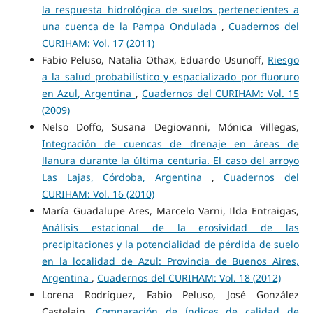
la respuesta hidrológica de suelos pertenecientes a
una cuenca de la Pampa Ondulada
,
Cuadernos del
CURIHAM: Vol. 17 (2011)
Fabio Peluso, Natalia Othax, Eduardo Usunoff,
Riesgo
a la salud probabilístico y espacializado por fluoruro
en Azul, Argentina
,
Cuadernos del CURIHAM: Vol. 15
(2009)
Nelso Doffo, Susana Degiovanni, Mónica Villegas,
Integración de cuencas de drenaje en áreas de
llanura durante la última centuria. El caso del arroyo
Las Lajas, Córdoba, Argentina
,
Cuadernos del
CURIHAM: Vol. 16 (2010)
María Guadalupe Ares, Marcelo Varni, Ilda Entraigas,
Análisis estacional de la erosividad de las
precipitaciones y la potencialidad de pérdida de suelo
en la localidad de Azul: Provincia de Buenos Aires,
Argentina
,
Cuadernos del CURIHAM: Vol. 18 (2012)
Lorena Rodríguez, Fabio Peluso, José González
Castelain,
Comparación de índices de calidad de