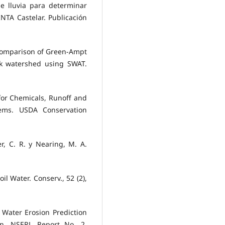
de lluvia para determinar
INTA Castelar. Publicación
). Comparison of Green-Ampt
 watershed using SWAT.
for Chemicals, Runoff and
ems. USDA Conservation
yer, C. R. y Nearing, M. A.
il Water. Conserv., 52 (2),
A Water Erosion Prediction
ion. NSERL Report No. 2,