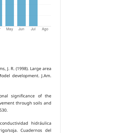
ams, J. R. (1998). Large area
Model development. J.Am.
onal significance of the
vement through soils and
530.
 conductividad hidráulica
rigo/soja. Cuadernos del