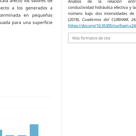
cala afectó los valores de
Análisis de la relación ent
conductividad hidráulica efectiva y l
pecto a los generados a
número bajo dos intensidades de l
eterminada en pequeñas
(2018).
Cuadernos del CURIHAM
,
24
aluada para una superficie
https://doi.org/10.35305/curiham.v24
Más formatos de cita