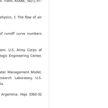
 Trans. ASABE, 56(1), 61-
physics. I: The flow of air
 of runoff curve numbers
tem. U.S. Army Corps of
logic Engineering Center.
 Water Management Model,
search Laboratory. U.S.
ia.
 Argentina. Hoja 3360-32