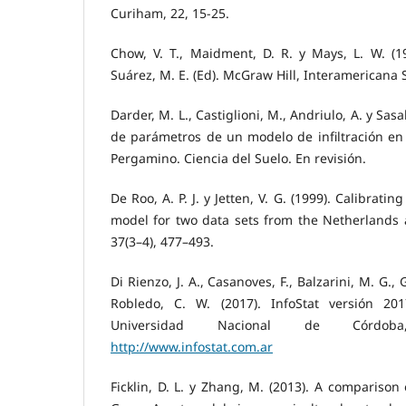
Curiham, 22, 15-25.
Chow, V. T., Maidment, D. R. y Mays, L. W. (19
Suárez, M. E. (Ed). McGraw Hill, Interamericana S
Darder, M. L., Castiglioni, M., Andriulo, A. y Sasa
de parámetros de un modelo de infiltración en 
Pergamino. Ciencia del Suelo. En revisión.
De Roo, A. P. J. y Jetten, V. G. (1999). Calibrati
model for two data sets from the Netherlands 
37(3–4), 477–493.
Di Rienzo, J. A., Casanoves, F., Balzarini, M. G.,
Robledo, C. W. (2017). InfoStat versión 201
Universidad Nacional de Córdob
http://www.infostat.com.ar
Ficklin, D. L. y Zhang, M. (2013). A compariso