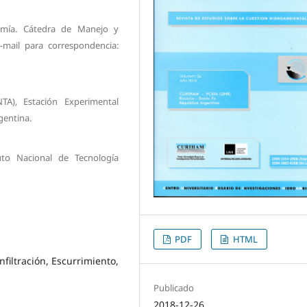
omía. Cátedra de Manejo y
-mail para correspondencia:
NTA), Estación Experimental
gentina.
tuto Nacional de Tecnología
PDF
HTML
nfiltración, Escurrimiento,
Publicado
2018-12-26