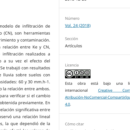
Número
Vol. 24 (2018)
modelo de infiltración de
 (CN), son herramientas
Sección
rimiento y contaminación.
Artículos
a relación entre Ke y CN,
infiltración realizados a
 a su vez el efecto del
Licencia
 Se trabajó con resultados
 lluvia sobre suelos con
ensidades: 60 y 30 mm.h-1.
Esta obra está bajo una lic
o la relación entre ambos.
internacional
Creative Com
ara verificar si el cambio
Atribución-NoComercial-CompartirIg
 obtenida previamente. En
4.0
.
elación significativa entre
servó una relación lineal
os, la que dependió de la
Cómo citar