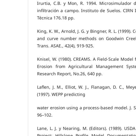
Irurtia, C.B. y Mon, R. 1994. Microsimulador 
infiltración a campo. Instituto de Suelos. CIRN 
Técnica 176.18 pp.
King, K. W., Arnold, J. G. y Bingner, R. L. (1999
and curve number methods on Goodwin Creek
Trans. ASAE., 42(4), 919-925.
Knisel, W. (1980). CREAMS. A Field-Scale Model 
Erosion from Agricultural Management Syst
Research Report, No.26, 640 pp.
Laflen, J. M., Elliot, W. J., Flanagan, D. C., Me
(1997). WEPP predicting
water erosion using a process-based model. J. So
96–102.
Lane, L. J. y Nearing, M. (Editors). (1989). USD
Project: Hillslope Profile Model Documentat