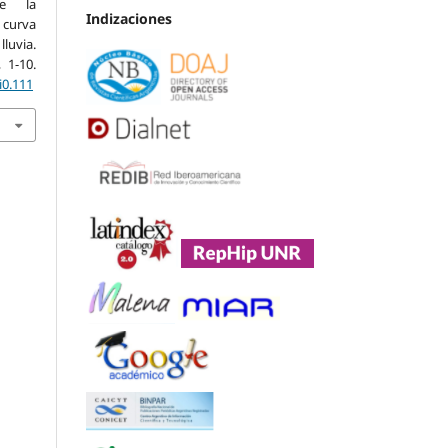
re la
Indizaciones
a curva
luvia.
, 1-10.
i0.111