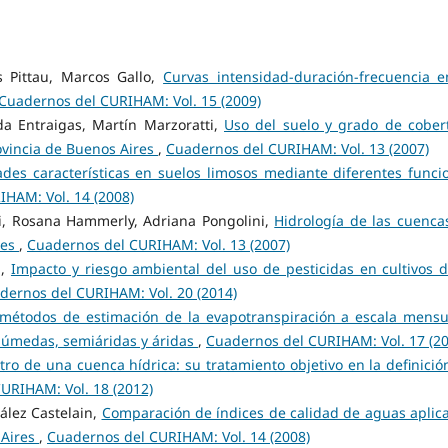
s Pittau, Marcos Gallo,
Curvas intensidad-duración-frecuencia e
Cuadernos del CURIHAM: Vol. 15 (2009)
da Entraigas, Martín Marzoratti,
Uso del suelo y grado de cober
ovincia de Buenos Aires
,
Cuadernos del CURIHAM: Vol. 13 (2007)
es características en suelos limosos mediante diferentes funci
HAM: Vol. 14 (2008)
lli, Rosana Hammerly, Adriana Pongolini,
Hidrología de las cuenca
nes
,
Cuadernos del CURIHAM: Vol. 13 (2007)
i,
Impacto y riesgo ambiental del uso de pesticidas en cultivos d
dernos del CURIHAM: Vol. 20 (2014)
 métodos de estimación de la evapotranspiración a escala mensu
 húmedas, semiáridas y áridas
,
Cuadernos del CURIHAM: Vol. 17 (20
tro de una cuenca hídrica: su tratamiento objetivo en la definició
URIHAM: Vol. 18 (2012)
ález Castelain,
Comparación de índices de calidad de aguas aplic
 Aires
,
Cuadernos del CURIHAM: Vol. 14 (2008)