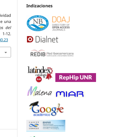
Indizaciones
vidad
de una
os del
12.
i0.23