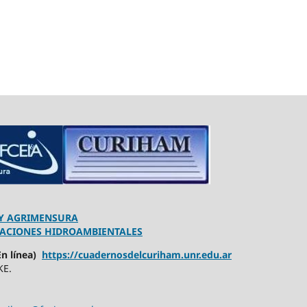
 Y AGRIMENSURA
GACIONES HIDROAMBIENTALES
n línea)
https://cuadernosdelcuriham.unr.edu.ar
KE.