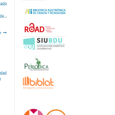
tado
lda
,
e
idad
)