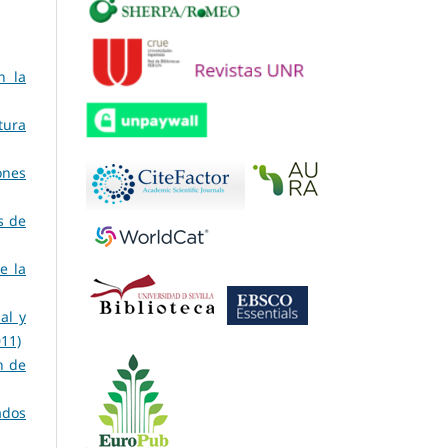
n la
tura
ones
s de
e la
al y
11)
n de
ados