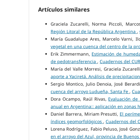
Artículos similares
Graciela Zucarelli, Norma Piccoli, Marco
Región Litoral de la República Argentina
,
María Guadalupe Ares, Marcelo Varni, Il
vegetal en una cuenca del centro de la pr
Erik Zimmermann,
Estimación de humedad
de pedotransferencia
,
Cuadernos del CURI
María del Valle Morresi, Graciela Zucare
aporte a Yaciretá. Análisis de precipitacio
Sergio Montico, Julio Denoia, José Berard
cuenca del arroyo Ludueña, Santa Fe
,
Cua
Dora Ocampo, Raúl Rivas,
Evaluación de
anual en Argentina:: aplicación en zonas
Daniel Barrera, Miriam Presutti,
El períme
índices geomorfológicos
,
Cuadernos del C
Lorena Rodríguez, Fabio Peluso, José Gonz
en el arroyo del Azul, provincia de Buenos