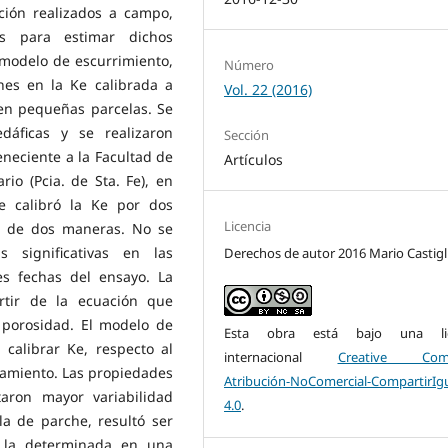
ación realizados a campo,
s para estimar dichos
 modelo de escurrimiento,
Número
nes en la Ke calibrada a
Vol. 22 (2016)
 en pequeñas parcelas. Se
edáficas y se realizaron
Sección
eneciente a la Facultad de
Artículos
io (Pcia. de Sta. Fe), en
e calibró la Ke por dos
Licencia
Ψ de dos maneras. No se
s significativas en las
Derechos de autor 2016 Mario Castigl
es fechas del ensayo. La
rtir de la ecuación que
 porosidad. El modelo de
Esta obra está bajo una lic
calibrar Ke, respecto al
internacional
Creative Com
camiento. Las propiedades
Atribución-NoComercial-CompartirIg
taron mayor variabilidad
4.0
.
la de parche, resultó ser
 la determinada en una