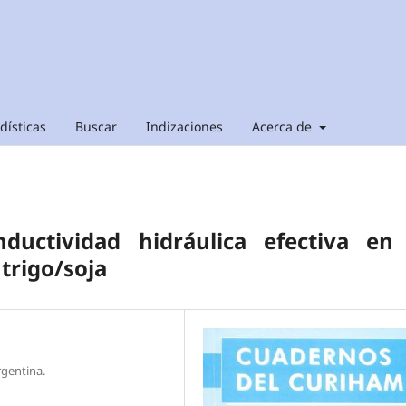
dísticas
Buscar
Indizaciones
Acerca de
nductividad hidráulica efectiva en 
trigo/soja
rgentina.