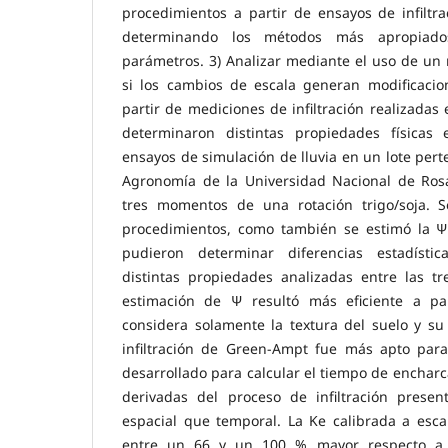
procedimientos a partir de ensayos de infiltr
determinando los métodos más apropiado
parámetros. 3) Analizar mediante el uso de un
si los cambios de escala generan modificacio
partir de mediciones de infiltración realizadas
determinaron distintas propiedades físicas 
ensayos de simulación de lluvia en un lote pert
Agronomía de la Universidad Nacional de Rosar
tres momentos de una rotación trigo/soja. S
procedimientos, como también se estimó la 
pudieron determinar diferencias estadística
distintas propiedades analizadas entre las tr
estimación de Ψ resultó más eficiente a pa
considera solamente la textura del suelo y su
infiltración de Green-Ampt fue más apto para 
desarrollado para calcular el tiempo de enchar
derivadas del proceso de infiltración presen
espacial que temporal. La Ke calibrada a esca
entre un 66 y un 100 % mayor respecto a